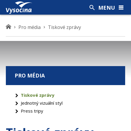
MENU
K
Pro média
Tiskové zprávy
d
e
s
e
n
a
PRO MÉDIA
c
h
á
Tiskové zprávy
z
Jednotný vizuální styl
í
t
Press tripy
e