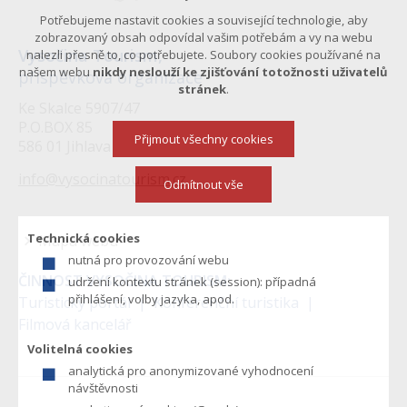
Potřebujeme nastavit cookies a související technologie, aby
zobrazovaný obsah odpovídal vašim potřebám a vy na webu
Vysočina Tourism,
nalezli přesně to, co potřebujete. Soubory cookies používané na
našem webu
nikdy neslouží ke zjišťování totožnosti uživatelů
příspěvková organizace
stránek
.
Ke Skalce 5907/47
P.O.BOX 85
Přijmout všechny cookies
586 01 Jihlava
info@vysocinatourism.cz
Odmítnout vše
Technická cookies
Mapa webu
nutná pro provozování webu
Menu
ČINNOST VYSOČINA TOURISM:
udržení kontextu stránek (session): případná
v
přihlášení, volby jazyka, apod.
Turistický portál
Konferenční turistika
Filmová kancelář
zápatí
Volitelná cookies
analytická pro anonymizované vyhodnocení
návštěvnosti