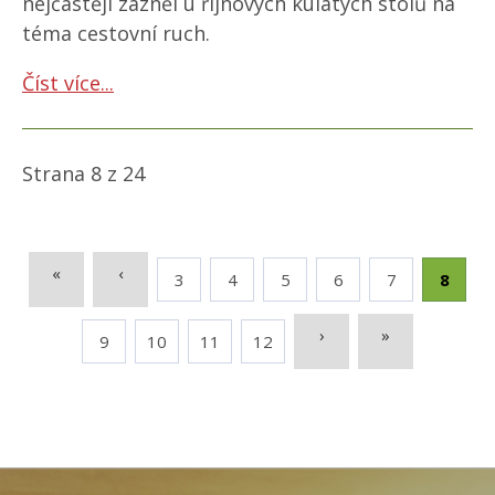
nejčastěji zazněl u říjnových kulatých stolů na
téma cestovní ruch.
Číst více...
Strana 8 z 24
«
‹
3
4
5
6
7
8
›
»
9
10
11
12