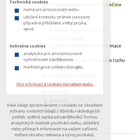
Technická cookies
Základní informace o Vysočina
z
nutná pro provozování webu
Tourism
í
udržení kontextu stránek (session):
t
Vize a cíle
případná přihlášení, volby jazyka,
e
apod.
Priority Vysočina Tourism
Výroční zprávy
Povinně zveřejňované informace
Volitelná cookies
analytická pro anonymizované
vyhodnocení návštěvnosti
Strategie rozvoje cestovního ruchu
v Kraji Vysočina
marketingová cookies (Google)
Propagační materiály
Návštěvnost kraje
Více informací o cookies na našem webu
Projekty
Aktuality
Vaše údaje zpracováváme v souladu se zásadami
Certifikace
ochrany osobních údajů z důvodu následujících
potřeb: zpětná vazba od návštěvníků formou
Kariéra
analytických statistik používání webu, ukládání
nebo přístup k informacím na vašem zařízení,
měření obsahu, reklama a vývoj produktů.