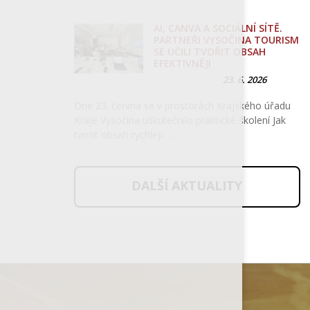
AI, CANVA A SOCIÁLNÍ SÍTĚ.
PARTNEŘI VYSOČINA TOURISM
SE UČILI TVOŘIT OBSAH
EFEKTIVNĚJI
23. 6. 2026
Dne 23. června se v prostorách Krajského úřadu
Kraje Vysočina uskutečnilo praktické školení Jak
tvořit obsah rychleji:…
DALŠÍ AKTUALITY