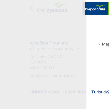
Vysočina Tourism,
Ma
příspěvková organizace
Me
Ke Skalce 5907/47
v
P.O.BOX 85
586 01 Jihlava
záp
info@vysocinatourism.cz
ČINNOST VYSOČINA TOURISM:
Turistický