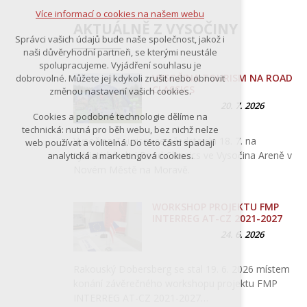
Více informací o cookies na našem webu
AKTUÁLNĚ Z VYSOČINY
Správci vašich údajů bude naše společnost, jakož i
naši důvěryhodní partneři, se kterými neustále
spolupracujeme. Vyjádření souhlasu je
VYSOČINA TOURISM NA ROAD
dobrovolné. Můžete jej kdykoli zrušit nebo obnovit
CLASSICS
změnou nastavení vašich cookies.
20. 7. 2026
Cookies a podobné technologie dělíme na
technická: nutná pro běh webu, bez nichž nelze
Vysočina Tourism se představila 18. 7. na
web používat a volitelná. Do této části spadají
cyklistické akci Road Classics ve Vysočina Areně v
analytická a marketingová cookies.
Novém Městě na Moravě.
WORKSHOP PROJEKTU FMP
INTERREG AT-CZ 2021-2027
24. 6. 2026
Rakouský Dobersberg se stal 19. 6. 2026 místem
konání závěrečného workshopu projektu FMP
INTERREG AT-CZ 2021-2027…