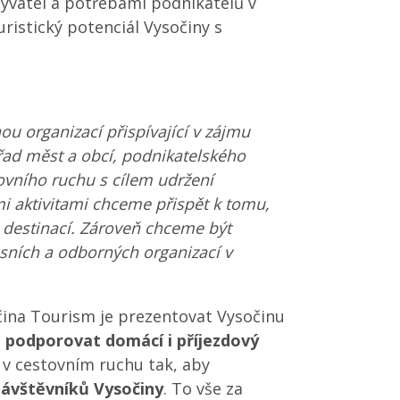
byvatel a potřebami podnikatelů v
ristický potenciál Vysočiny s
u organizací přispívající v zájmu
 řad měst a obcí, podnikatelského
tovního ruchu s cílem udržení
i aktivitami chceme přispět k tomu,
 destinací. Zároveň chceme být
ních a odborných organizací v
čina Tourism je prezentovat Vysočinu
,
podporovat domácí i příjezdový
 v cestovním ruchu tak, aby
ávštěvníků Vysočiny
. To vše za