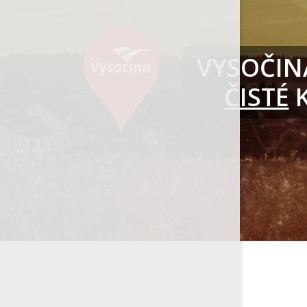
VYSOČINA
ČISTÉ
K
Organizace