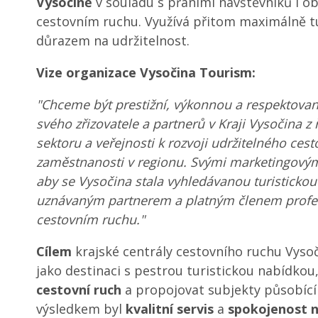
Vysočině
v souladu s přáními návštěvníků i o
cestovním ruchu. Využívá přitom maximálně tu
důrazem na udržitelnost.
Vize organizace Vysočina Tourism:
"Chceme být prestižní, výkonnou a respektovano
svého zřizovatele a partnerů v Kraji Vysočina z
sektoru a veřejnosti k rozvoji udržitelného ces
zaměstnanosti v regionu. Svými marketingovým
aby se Vysočina stala vyhledávanou turistickou
uznávaným partnerem a platným členem profes
cestovním ruchu."
Cílem
krajské centrály cestovního ruchu Vyso
jako destinaci s pestrou turistickou nabídkou
cestovní ruch
a propojovat subjekty působící
výsledkem byl
kvalitní servis
a
spokojenost n