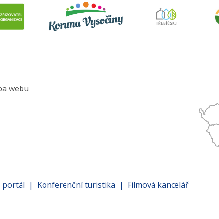
pa webu
nu
atí
 portál
Konferenční turistika
Filmová kancelář