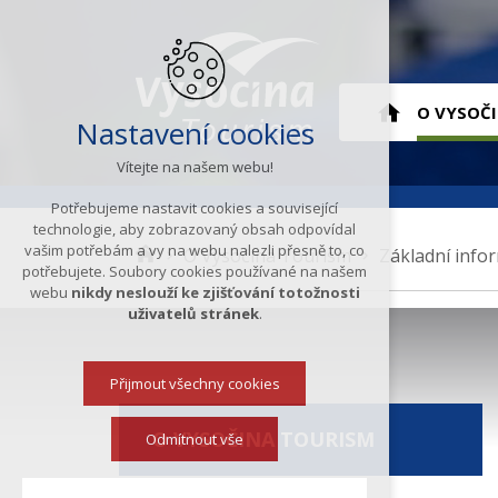
Hlavní
O VYSOČ
Nastavení cookies
Vítejte na našem webu!
menu
ÚVOD
Potřebujeme nastavit cookies a související
technologie, aby zobrazovaný obsah odpovídal
vašim potřebám a vy na webu nalezli přesně to, co
K
O Vysočina Tourism
Základní info
potřebujete. Soubory cookies používané na našem
d
webu
nikdy neslouží ke zjišťování totožnosti
e
uživatelů stránek
.
s
e
Přijmout všechny cookies
n
a
O VYSOČINA TOURISM
c
Odmítnout vše
h
á