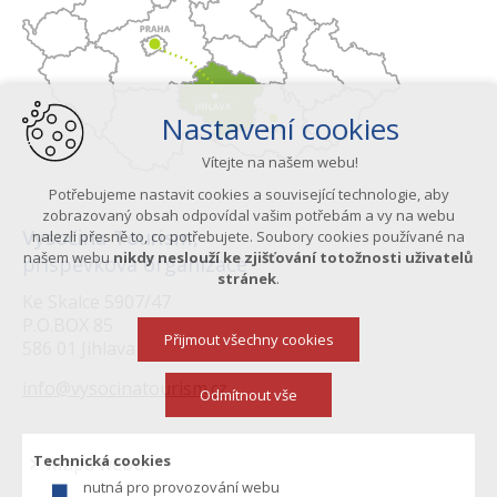
Nastavení cookies
Vítejte na našem webu!
Potřebujeme nastavit cookies a související technologie, aby
zobrazovaný obsah odpovídal vašim potřebám a vy na webu
Vysočina Tourism,
nalezli přesně to, co potřebujete. Soubory cookies používané na
našem webu
nikdy neslouží ke zjišťování totožnosti uživatelů
příspěvková organizace
stránek
.
Ke Skalce 5907/47
P.O.BOX 85
Přijmout všechny cookies
586 01 Jihlava
info@vysocinatourism.cz
Odmítnout vše
Technická cookies
Mapa webu
nutná pro provozování webu