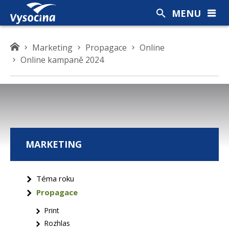
MENU
K
Marketing
Propagace
Online
d
Online kampaně 2024
e
s
e
n
a
c
MARKETING
h
á
z
Téma roku
í
Propagace
t
e
Print
Rozhlas