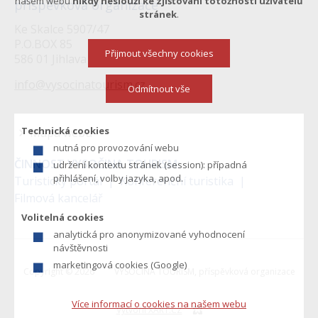
našem webu
nikdy neslouží ke zjišťování totožnosti uživatelů
příspěvková organizace
stránek
.
Ke Skalce 5907/47
P.O.BOX 85
Přijmout všechny cookies
586 01 Jihlava
info@vysocinatourism.cz
Odmítnout vše
Technická cookies
Mapa webu
nutná pro provozování webu
Menu
ČINNOST VYSOČINA TOURISM:
udržení kontextu stránek (session): případná
v
přihlášení, volby jazyka, apod.
Turistický portál
Konferenční turistika
Filmová kancelář
zápatí
Volitelná cookies
analytická pro anonymizované vyhodnocení
návštěvnosti
marketingová cookies (Google)
Copyright © 2026
VYSOČINA TOURISM, příspěvková organizace
Více informací o cookies na našem webu
Vytvořil XART.CZ