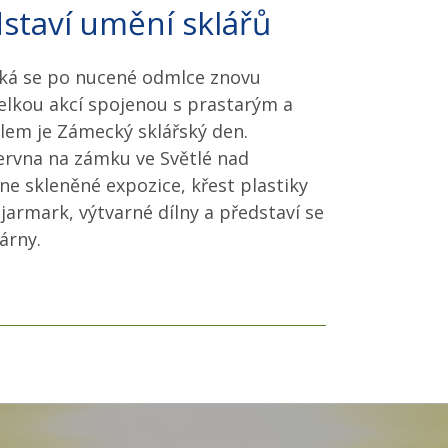
staví umění sklářů
ská se po nucené odmlce znovu
 velkou akcí spojenou s prastarým a
em je Zámecký sklářský den.
ervna na zámku ve Světlé nad
e skleněné expozice, křest plastiky
jarmark, výtvarné dílny a představí se
árny.