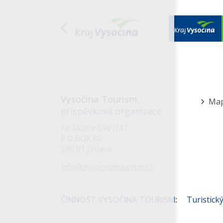
Organizace
Vysočina Tourism,
Ma
příspěvková organizace
Me
Ke Skalce 5907/47
v
P.O.BOX 85
586 01 Jihlava
záp
info@vysocinatourism.cz
ČINNOST VYSOČINA TOURISM:
Turistický