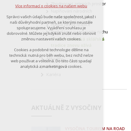
Zhodnocení zelených prostor
Více informací o cookies na našem webu
Naplňování národních
Správci vašich údajů bude naše společnost, jakož i
marketingových témat
naši důvěryhodní partneři, se kterými neustále
Hudba nezná hranice
spolupracujeme. Vyjádření souhlasu je
Digitalizace v cestovním ruchu
dobrovolné. Můžete jej kdykoli zrušit nebo obnovit
změnou nastavení vašich cookies.
Česko-rakouská sklářská
tradice znovu ožívá
Cookies a podobné technologie dělíme na
technická: nutná pro běh webu, bez nichž nelze
Aktuality
web používat a volitelná. Do této části spadají
Certifikace
analytická a marketingová cookies.
Kariéra
AKTUÁLNĚ Z VYSOČINY
VYSOČINA TOURISM NA ROAD