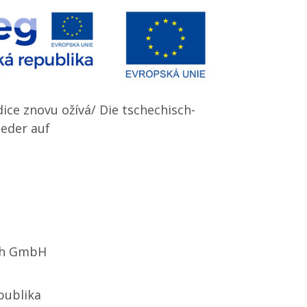
ice znovu ožívá/ Die tschechisch-
ieder auf
ch GmbH
publika