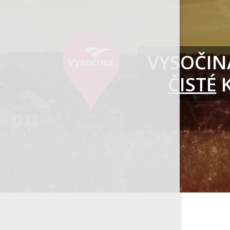
VYSOČINA
ČISTÉ
K