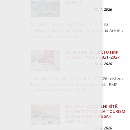
CLASSICS
20. 7. 2026
Vysočina Tourism se představila 18. 7. na
cyklistické akci Road Classics ve Vysočina Areně v
Novém Městě na Moravě.
WORKSHOP PROJEKTU FMP
INTERREG AT-CZ 2021-2027
24. 6. 2026
Rakouský Dobersberg se stal 19. 6. 2026 místem
konání závěrečného workshopu projektu FMP
INTERREG AT-CZ 2021-2027…
AI, CANVA A SOCIÁLNÍ SÍTĚ.
PARTNEŘI VYSOČINA TOURISM
SE UČILI TVOŘIT OBSAH
EFEKTIVNĚJI
23. 6. 2026