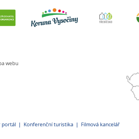
pa webu
nu
atí
 portál
Konferenční turistika
Filmová kancelář