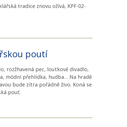
lářská tradice znovu ožívá, KPF-02-
ářskou poutí
o, rozžhavená pec, loutkové divadlo,
tka, módní přehlídka, hudba… Na hradě
avou bude zítra pořádně živo. Koná se
ská pouť.