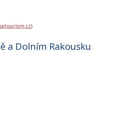
natourism.cz
)
ině a Dolním Rakousku