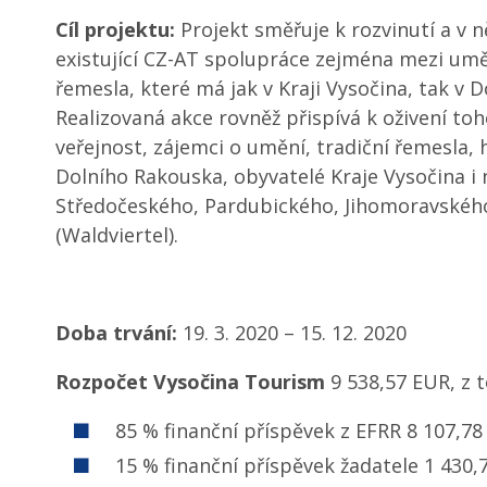
Cíl projektu:
Projekt směřuje k rozvinutí a v 
existující CZ-AT spolupráce zejména mezi umě
řemesla, které má jak v Kraji Vysočina, tak v 
Realizovaná akce rovněž přispívá k oživení toh
veřejnost, zájemci o umění, tradiční řemesla, hi
Dolního Rakouska, obyvatelé Kraje Vysočina i 
Středočeského, Pardubického, Jihomoravskéh
(Waldviertel).
Doba trvání:
19. 3. 2020 – 15. 12. 2020
Rozpočet Vysočina Tourism
9 538,57 EUR, z 
85 % finanční příspěvek z EFRR 8 107,78
15 % finanční příspěvek žadatele 1 430,