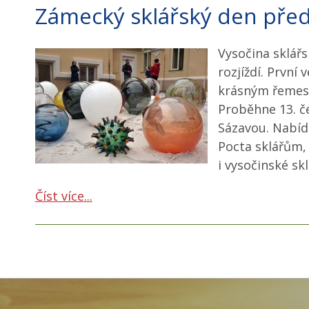
Zámecký sklářský den před
Vysočina sklář
rozjíždí. První
krásným řemesl
Proběhne 13. č
Sázavou. Nabídn
Pocta sklářům, 
i vysočinské skl
Číst více...