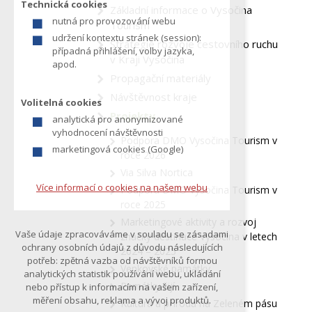
Technická cookies
Základní informace o Vysočina
z
nutná pro provozování webu
Tourism
í
udržení kontextu stránek (session):
Strategie rozvoje cestovního ruchu
t
případná přihlášení, volby jazyka,
v Kraji Vysočina
e
apod.
Propagační materiály
Návštěvnost kraje
Volitelná cookies
Projekty
analytická pro anonymizované
vyhodnocení návštěvnosti
Podpora DMO Vysočina Tourism v
marketingová cookies (Google)
roce 2026
Via Silva Nortica
Více informací o cookies na našem webu
Podpora DMO Vysočina Tourism v
roce 2025
Marketingové aktivity a rozvoj
Vaše údaje zpracováváme v souladu se zásadami
značky destinace Vysočina v letech
ochrany osobních údajů z důvodu následujících
2024 – 2025
potřeb: zpětná vazba od návštěvníků formou
Venkovské památky
analytických statistik používání webu, ukládání
Památky žijí
nebo přístup k informacím na vašem zařízení,
měření obsahu, reklama a vývoj produktů.
Kultura a příroda na Zeleném pásu