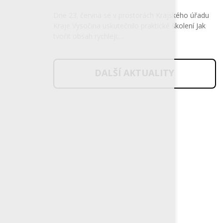
Dne 23. června se v prostorách Krajského úřadu
Kraje Vysočina uskutečnilo praktické školení Jak
tvořit obsah rychleji:…
DALŠÍ AKTUALITY