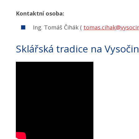
Kontaktní osoba:
Ing. Tomáš Čihák (
tomas.cihak@vysoci
Sklářská tradice na Vysoč