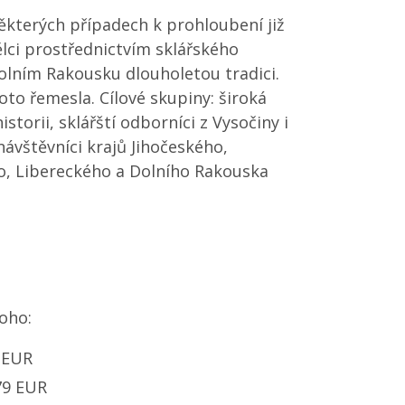
některých případech k prohloubení již
lci prostřednictvím sklářského
Dolním Rakousku dlouholetou tradici.
oto řemesla. Cílové skupiny: široká
storii, sklářští odborníci z Vysočiny i
návštěvníci krajů Jihočeského,
o, Libereckého a Dolního Rakouska
toho:
 EUR
79 EUR