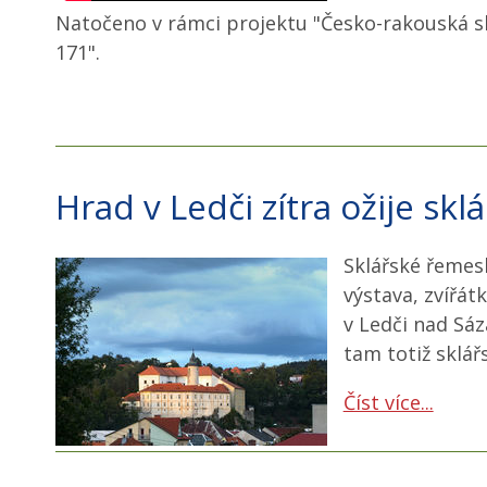
Natočeno v rámci projektu "Česko-rakouská sk
171".
Hrad v Ledči zítra ožije skl
Sklářské řemesl
výstava, zvířá
v Ledči nad Sáz
tam totiž sklář
Číst více...