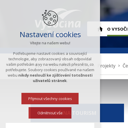
Hlavní
O VYSOČ
Nastavení cookies
Vítejte na našem webu!
menu
ÚVOD
Potřebujeme nastavit cookies a související
technologie, aby zobrazovaný obsah odpovídal
vašim potřebám a vy na webu nalezli přesně to, co
K
O Vysočina Tourism
Projekty
Če
potřebujete. Soubory cookies používané na našem
d
webu
nikdy neslouží ke zjišťování totožnosti
e
uživatelů stránek
.
s
e
Přijmout všechny cookies
n
a
O VYSOČINA TOURISM
c
Odmítnout vše
h
á