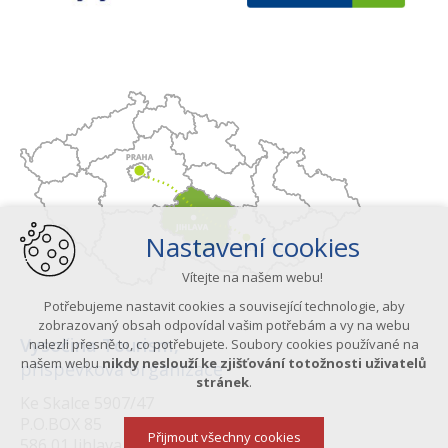
Nastavení cookies
Vítejte na našem webu!
Potřebujeme nastavit cookies a související technologie, aby
zobrazovaný obsah odpovídal vašim potřebám a vy na webu
Vysočina Tourism,
nalezli přesně to, co potřebujete. Soubory cookies používané na
našem webu
nikdy neslouží ke zjišťování totožnosti uživatelů
příspěvková organizace
stránek
.
Ke Skalce 5907/47
P.O.BOX 85
Přijmout všechny cookies
586 01 Jihlava