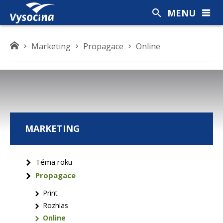
MENU
K
Marketing
Propagace
Online
d
e
s
e
n
a
MARKETING
c
h
á
Téma roku
z
Propagace
í
t
Print
e
Rozhlas
Online