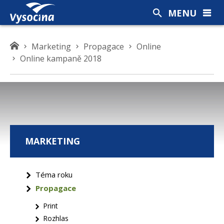
MENU
K
Marketing
Propagace
Online
d
Online kampaně 2018
e
s
e
n
a
c
MARKETING
h
á
z
Téma roku
í
Propagace
t
e
Print
Rozhlas