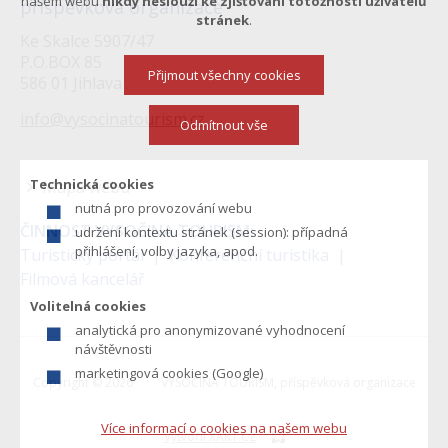
našem webu
nikdy neslouží ke zjišťování totožnosti uživatelů
příspěvková organizace
stránek
.
Ke Skalce 5907/47
P.O.BOX 85
Přijmout všechny cookies
586 01 Jihlava
info@vysocinatourism.cz
Odmítnout vše
Technická cookies
Mapa webu
nutná pro provozování webu
Menu
ČINNOST VYSOČINA TOURISM:
udržení kontextu stránek (session): případná
v
přihlášení, volby jazyka, apod.
Turistický portál
Konferenční turistika
Filmová kancelář
zápatí
Volitelná cookies
analytická pro anonymizované vyhodnocení
návštěvnosti
marketingová cookies (Google)
Copyright © 2026
VYSOČINA TOURISM, příspěvková organizace
Více informací o cookies na našem webu
Vytvořil XART.CZ