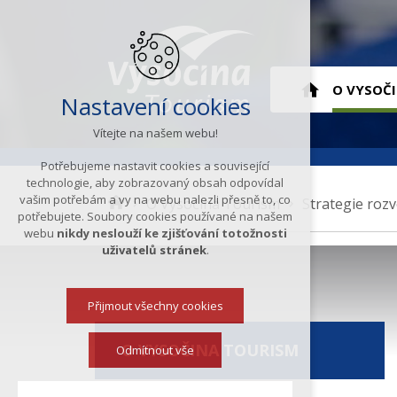
Hlavní
O VYSOČ
Nastavení cookies
Vítejte na našem webu!
menu
ÚVOD
Potřebujeme nastavit cookies a související
technologie, aby zobrazovaný obsah odpovídal
vašim potřebám a vy na webu nalezli přesně to, co
K
O Vysočina Tourism
Strategie rozv
potřebujete. Soubory cookies používané na našem
d
webu
nikdy neslouží ke zjišťování totožnosti
e
uživatelů stránek
.
s
e
Přijmout všechny cookies
n
a
O VYSOČINA TOURISM
c
Odmítnout vše
h
á