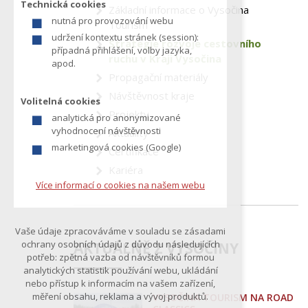
Technická cookies
Základní informace o Vysočina
z
nutná pro provozování webu
Tourism
í
udržení kontextu stránek (session):
Strategie rozvoje cestovního
t
případná přihlášení, volby jazyka,
ruchu v Kraji Vysočina
e
apod.
Propagační materiály
Návštěvnost kraje
Volitelná cookies
Projekty
analytická pro anonymizované
vyhodnocení návštěvnosti
Aktuality
marketingová cookies (Google)
Certifikace
Kariéra
Více informací o cookies na našem webu
Vaše údaje zpracováváme v souladu se zásadami
ochrany osobních údajů z důvodu následujících
AKTUÁLNĚ Z VYSOČINY
potřeb: zpětná vazba od návštěvníků formou
analytických statistik používání webu, ukládání
nebo přístup k informacím na vašem zařízení,
měření obsahu, reklama a vývoj produktů.
VYSOČINA TOURISM NA ROAD