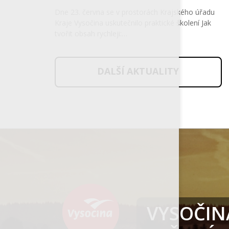
Dne 23. června se v prostorách Krajského úřadu
Kraje Vysočina uskutečnilo praktické školení Jak
tvořit obsah rychleji:…
DALŠÍ AKTUALITY
VYSOČINA