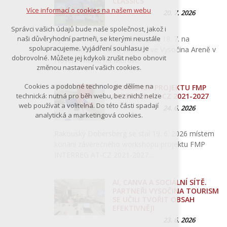
CLASSICS
Více informací o cookies na našem webu
20. 7. 2026
Správci vašich údajů bude naše společnost, jakož i
Vysočina Tourism se představila 18. 7. na
naši důvěryhodní partneři, se kterými neustále
spolupracujeme. Vyjádření souhlasu je
cyklistické akci Road Classics ve Vysočina Areně v
dobrovolné. Můžete jej kdykoli zrušit nebo obnovit
Novém Městě na Moravě.
změnou nastavení vašich cookies.
Cookies a podobné technologie dělíme na
WORKSHOP PROJEKTU FMP
INTERREG AT-CZ 2021-2027
technická: nutná pro běh webu, bez nichž nelze
web používat a volitelná. Do této části spadají
24. 6. 2026
analytická a marketingová cookies.
Rakouský Dobersberg se stal 19. 6. 2026 místem
konání závěrečného workshopu projektu FMP
INTERREG AT-CZ 2021-2027…
AI, CANVA A SOCIÁLNÍ SÍTĚ.
PARTNEŘI VYSOČINA TOURISM
SE UČILI TVOŘIT OBSAH
EFEKTIVNĚJI
23. 6. 2026