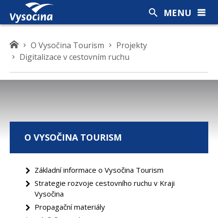
MENU
K
O Vysočina Tourism
Projekty
d
Digitalizace v cestovním ruchu
e
s
e
n
a
c
O VYSOČINA TOURISM
h
á
z
Základní informace o Vysočina Tourism
í
Strategie rozvoje cestovního ruchu v Kraji
t
Vysočina
e
Propagační materiály