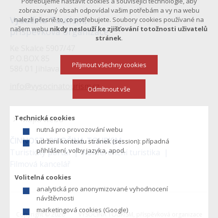
Potřebujeme nastavit cookies a související technologie, aby
zobrazovaný obsah odpovídal vašim potřebám a vy na webu
Vysočina Tourism,
nalezli přesně to, co potřebujete. Soubory cookies používané na
našem webu
nikdy neslouží ke zjišťování totožnosti uživatelů
příspěvková organizace
stránek
.
Ke Skalce 5907/47
P.O.BOX 85
Přijmout všechny cookies
586 01 Jihlava
info@vysocinatourism.cz
Odmítnout vše
Technická cookies
Mapa webu
nutná pro provozování webu
Menu
ČINNOST VYSOČINA TOURISM:
udržení kontextu stránek (session): případná
v
přihlášení, volby jazyka, apod.
Turistický portál
Konferenční turistika
Filmová kancelář
zápatí
Volitelná cookies
analytická pro anonymizované vyhodnocení
návštěvnosti
marketingová cookies (Google)
Copyright © 2026
VYSOČINA TOURISM, příspěvková organizace