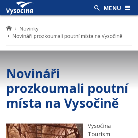
MENU
K
Novinky
d
Novináři prozkoumali poutní místa na Vysočině
e
s
e
n
Novináři
a
c
prozkoumali poutní
h
á
místa na Vysočině
z
í
t
e
Vysočina
Tourism