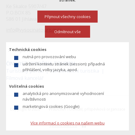
stránek
.
Ke Skalce 5907/47
P.O.BOX 85
Přijmout všechny cookies
586 01 Jihlava
info@vysocinatourism.cz
Odmítnout vše
Technická cookies
Mapa webu
nutná pro provozování webu
Menu
ČINNOST VYSOČINA TOURISM:
udržení kontextu stránek (session): případná
v
přihlášení, volby jazyka, apod.
Turistický portál
Konferenční turistika
Filmová kancelář
zápatí
Volitelná cookies
analytická pro anonymizované vyhodnocení
návštěvnosti
marketingová cookies (Google)
Copyright © 2026
VYSOČINA TOURISM, příspěvková organizace
Více informací o cookies na našem webu
Vytvořil XART.CZ