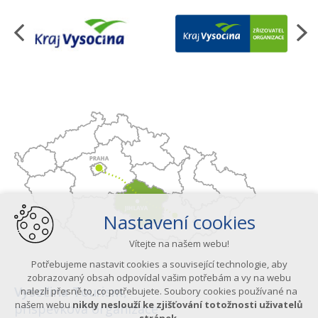
Organizace
Nastavení cookies
Vítejte na našem webu!
Potřebujeme nastavit cookies a související technologie, aby
zobrazovaný obsah odpovídal vašim potřebám a vy na webu
Vysočina Tourism,
nalezli přesně to, co potřebujete. Soubory cookies používané na
našem webu
nikdy neslouží ke zjišťování totožnosti uživatelů
příspěvková organizace