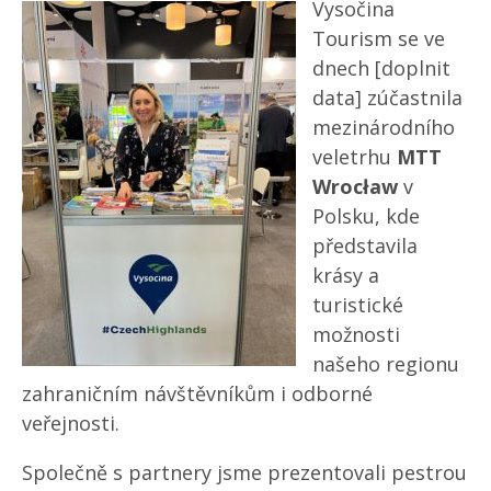
Vysočina
Tourism se ve
dnech [doplnit
data] zúčastnila
mezinárodního
veletrhu
MTT
Wrocław
v
Polsku, kde
představila
krásy a
turistické
možnosti
našeho regionu
zahraničním návštěvníkům i odborné
veřejnosti.
Společně s partnery jsme prezentovali pestrou