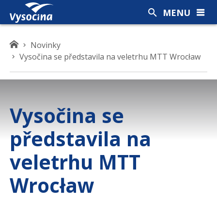
MENU
K
Novinky
d
Vysočina se představila na veletrhu MTT Wrocław
e
s
e
n
Vysočina se
a
c
představila na
h
á
veletrhu MTT
z
í
Wrocław
t
e