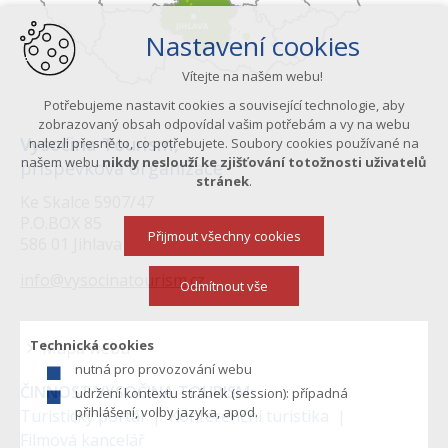
Nastavení cookies
Vítejte na našem webu!
Potřebujeme nastavit cookies a související technologie, aby
zobrazovaný obsah odpovídal vašim potřebám a vy na webu
Vysočina Tourism,
nalezli přesně to, co potřebujete. Soubory cookies používané na
našem webu
nikdy neslouží ke zjišťování totožnosti uživatelů
příspěvková organizace
stránek
.
Ke Skalce 5907/47
P.O.BOX 85
Přijmout všechny cookies
586 01 Jihlava
info@vysocinatourism.cz
Odmítnout vše
Technická cookies
Mapa webu
nutná pro provozování webu
Menu
ČINNOST VYSOČINA TOURISM:
udržení kontextu stránek (session): případná
v
přihlášení, volby jazyka, apod.
Turistický portál
Konferenční turistika
Filmová kancelář