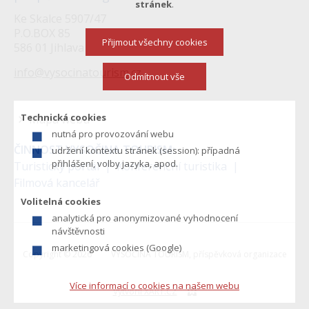
stránek
.
Ke Skalce 5907/47
P.O.BOX 85
Přijmout všechny cookies
586 01 Jihlava
info@vysocinatourism.cz
Odmítnout vše
Technická cookies
Mapa webu
nutná pro provozování webu
Menu
ČINNOST VYSOČINA TOURISM:
udržení kontextu stránek (session): případná
v
přihlášení, volby jazyka, apod.
Turistický portál
Konferenční turistika
Filmová kancelář
zápatí
Volitelná cookies
analytická pro anonymizované vyhodnocení
návštěvnosti
marketingová cookies (Google)
Copyright © 2026
VYSOČINA TOURISM, příspěvková organizace
Více informací o cookies na našem webu
Vytvořil XART.CZ