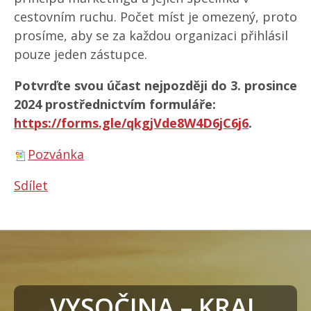
cestovním ruchu. Počet míst je omezený, proto
prosíme, aby se za každou organizaci přihlásil
pouze jeden zástupce.
Potvrďte svou účast nejpozději do 3. prosince
2024 prostřednictvím formuláře:
https://forms.gle/qkgjVde8W4D6jC6j6
.
Pozvánka
Sdílet
VYSOČINA – KRAJ 