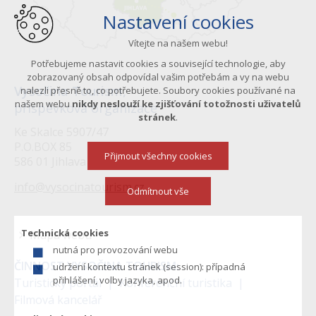
Nastavení cookies
Vítejte na našem webu!
Potřebujeme nastavit cookies a související technologie, aby
zobrazovaný obsah odpovídal vašim potřebám a vy na webu
Vysočina Tourism,
nalezli přesně to, co potřebujete. Soubory cookies používané na
našem webu
nikdy neslouží ke zjišťování totožnosti uživatelů
příspěvková organizace
stránek
.
Ke Skalce 5907/47
P.O.BOX 85
Přijmout všechny cookies
586 01 Jihlava
info@vysocinatourism.cz
Odmítnout vše
Technická cookies
Mapa webu
nutná pro provozování webu
Menu
ČINNOST VYSOČINA TOURISM:
udržení kontextu stránek (session): případná
v
přihlášení, volby jazyka, apod.
Turistický portál
Konferenční turistika
Filmová kancelář
zápatí