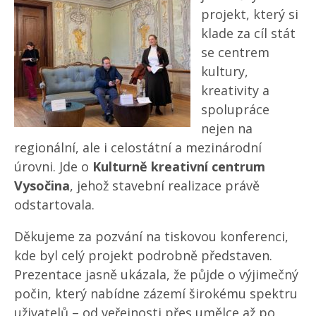
projekt, který si
klade za cíl stát
se centrem
kultury,
kreativity a
spolupráce
nejen na
regionální, ale i celostátní a mezinárodní
úrovni. Jde o
Kulturně kreativní centrum
Vysočina
, jehož stavební realizace právě
odstartovala.
Děkujeme za pozvání na tiskovou konferenci,
kde byl celý projekt podrobně představen.
Prezentace jasně ukázala, že půjde o výjimečný
počin, který nabídne zázemí širokému spektru
uživatelů – od veřejnosti přes umělce až po