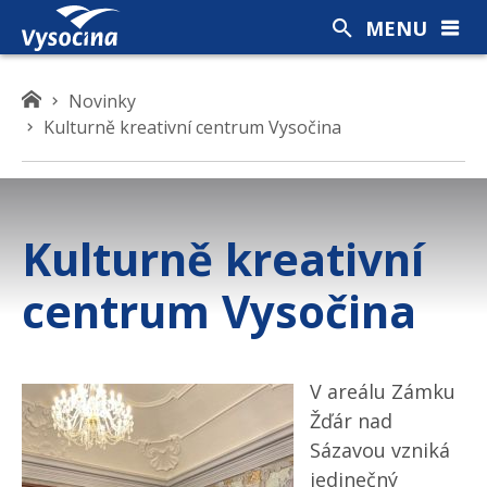
MENU
K
Novinky
d
Kulturně kreativní centrum Vysočina
e
s
e
n
Kulturně kreativní
a
c
centrum Vysočina
h
á
z
í
V areálu Zámku
t
Žďár nad
e
Sázavou vzniká
jedinečný