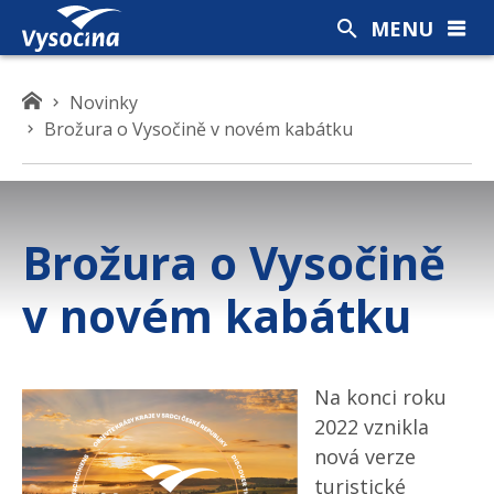
MENU
K
Novinky
d
Brožura o Vysočině v novém kabátku
e
s
e
n
Brožura o Vysočině
a
c
v novém kabátku
h
á
z
í
Na konci roku
t
2022 vznikla
e
nová verze
turistické