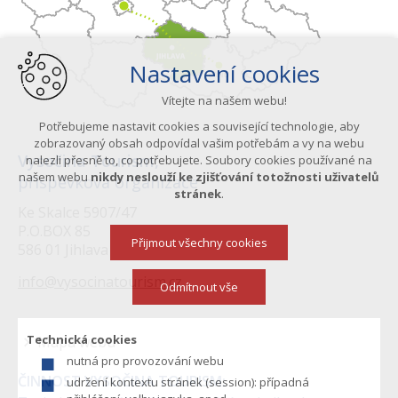
Nastavení cookies
Vítejte na našem webu!
Potřebujeme nastavit cookies a související technologie, aby
zobrazovaný obsah odpovídal vašim potřebám a vy na webu
Vysočina Tourism,
nalezli přesně to, co potřebujete. Soubory cookies používané na
našem webu
nikdy neslouží ke zjišťování totožnosti uživatelů
příspěvková organizace
stránek
.
Ke Skalce 5907/47
P.O.BOX 85
Přijmout všechny cookies
586 01 Jihlava
info@vysocinatourism.cz
Odmítnout vše
Technická cookies
Mapa webu
nutná pro provozování webu
Menu
ČINNOST VYSOČINA TOURISM:
udržení kontextu stránek (session): případná