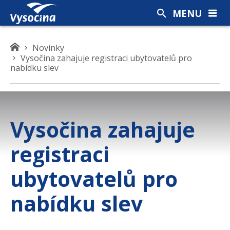
MENU
K
Novinky
Vysočina zahajuje registraci ubytovatelů pro
d
nabídku slev
e
s
e
n
a
Vysočina zahajuje
c
h
registraci
á
z
ubytovatelů pro
í
t
nabídku slev
e