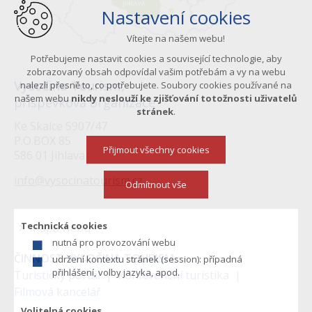
Nastavení cookies
Vítejte na našem webu!
Potřebujeme nastavit cookies a související technologie, aby
zobrazovaný obsah odpovídal vašim potřebám a vy na webu
Vysočina Tourism,
nalezli přesně to, co potřebujete. Soubory cookies používané na
našem webu
nikdy neslouží ke zjišťování totožnosti uživatelů
příspěvková organizace
stránek
.
Ke Skalce 5907/47
P.O.BOX 85
Přijmout všechny cookies
586 01 Jihlava
info@vysocinatourism.cz
Odmítnout vše
Technická cookies
Mapa webu
nutná pro provozování webu
Menu
ČINNOST VYSOČINA TOURISM:
udržení kontextu stránek (session): případná
v
přihlášení, volby jazyka, apod.
Turistický portál
Konferenční turistika
Filmová kancelář
zápatí
Volitelná cookies