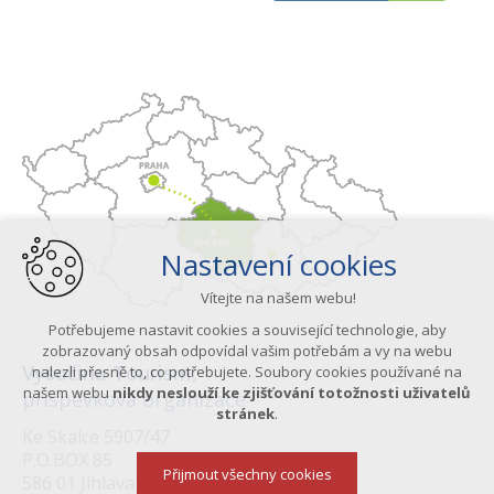
Nastavení cookies
Vítejte na našem webu!
Potřebujeme nastavit cookies a související technologie, aby
zobrazovaný obsah odpovídal vašim potřebám a vy na webu
Vysočina Tourism,
nalezli přesně to, co potřebujete. Soubory cookies používané na
našem webu
nikdy neslouží ke zjišťování totožnosti uživatelů
příspěvková organizace
stránek
.
Ke Skalce 5907/47
P.O.BOX 85
Přijmout všechny cookies
586 01 Jihlava