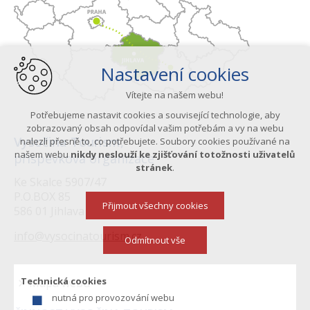
Nastavení cookies
Vítejte na našem webu!
Potřebujeme nastavit cookies a související technologie, aby
zobrazovaný obsah odpovídal vašim potřebám a vy na webu
Vysočina Tourism,
nalezli přesně to, co potřebujete. Soubory cookies používané na
našem webu
nikdy neslouží ke zjišťování totožnosti uživatelů
příspěvková organizace
stránek
.
Ke Skalce 5907/47
P.O.BOX 85
Přijmout všechny cookies
586 01 Jihlava
info@vysocinatourism.cz
Odmítnout vše
Technická cookies
Mapa webu
nutná pro provozování webu
Menu