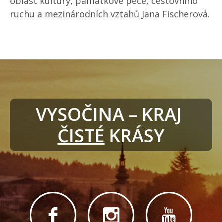
oblast kultury, památkové péče, cestovního
ruchu a mezinárodních vztahů Jana Fischerová.
VYSOČINA – KRAJ 
ČISTÉ
 KRÁSY