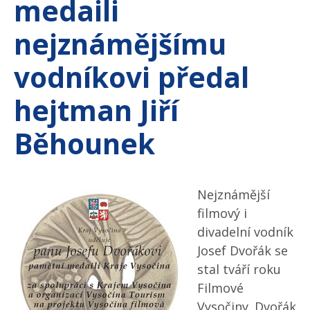
medaili
nejznámějšímu
vodníkovi předal
hejtman Jiří
Běhounek
Nejznámější
filmový i
divadelní vodník
Josef Dvořák se
stal tváří roku
Filmové
Vysočiny. Dvořák