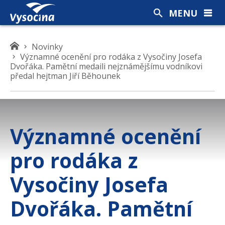
MENU
K
Novinky
Významné ocenění pro rodáka z Vysočiny Josefa
d
Dvořáka. Pamětní medaili nejznámějšímu vodníkovi
e
předal hejtman Jiří Běhounek
s
e
n
a
Významné ocenění
c
h
pro rodáka z
á
z
Vysočiny Josefa
í
t
Dvořáka. Pamětní
e