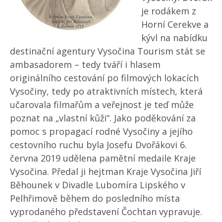
je rodákem z
Horní Cerekve a
kývl na nabídku
destinační agentury Vysočina Tourism stát se
ambasadorem – tedy tváří i hlasem
originálního cestování po filmových lokacích
Vysočiny, tedy po atraktivních místech, která
učarovala filmařům a veřejnost je teď může
poznat na „vlastní kůži“. Jako poděkování za
pomoc s propagací rodné Vysočiny a jejího
cestovního ruchu byla Josefu Dvořákovi 6.
června 2019 udělena pamětní medaile Kraje
Vysočina. Předal ji hejtman Kraje Vysočina Jiří
Běhounek v Divadle Lubomíra Lipského v
Pelhřimově během do posledního místa
vyprodaného představení Čochtan vypravuje.