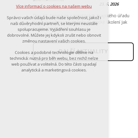
23. 6. 2026
Více informací o cookies na našem webu
Dne 23. června se v prostorách Krajského úřadu
Správci vašich údajů bude naše společnost, jakož i
Kraje Vysočina uskutečnilo praktické školení Jak
naši důvěryhodní partneři, se kterými neustále
tvořit obsah rychleji:…
spolupracujeme. Vyjádření souhlasu je
dobrovolné. Můžete jej kdykoli zrušit nebo obnovit
změnou nastavení vašich cookies.
DALŠÍ AKTUALITY
Cookies a podobné technologie dělíme na
technická: nutná pro běh webu, bez nichž nelze
web používat a volitelná. Do této části spadají
analytická a marketingová cookies.