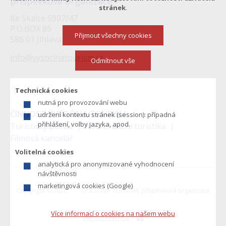
příspěvková organizace
stránek
.
Ke Skalce 5907/47
P.O.BOX 85
Přijmout všechny cookies
586 01 Jihlava
info@vysocinatourism.cz
Odmítnout vše
Technická cookies
Mapa webu
nutná pro provozování webu
Menu
ČINNOST VYSOČINA TOURISM:
udržení kontextu stránek (session): případná
v
přihlášení, volby jazyka, apod.
Turistický portál
Konferenční turistika
Filmová kancelář
zápatí
Volitelná cookies
analytická pro anonymizované vyhodnocení
návštěvnosti
marketingová cookies (Google)
Copyright © 2026
VYSOČINA TOURISM, příspěvková organizace
Více informací o cookies na našem webu
Vytvořil XART.CZ