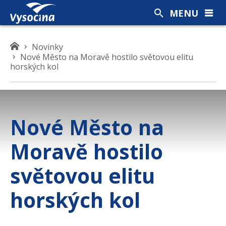
MENU
K
Novinky
Nové Město na Moravě hostilo světovou elitu
d
horských kol
e
s
e
n
a
Nové Město na
c
h
Moravě hostilo
á
z
světovou elitu
í
t
horských kol
e