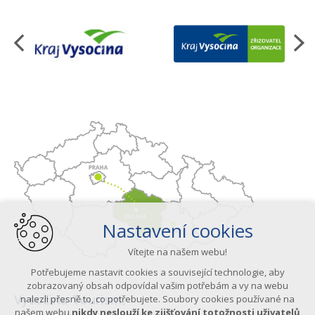
Organizace
Nastavení cookies
Vítejte na našem webu!
Potřebujeme nastavit cookies a související technologie, aby
zobrazovaný obsah odpovídal vašim potřebám a vy na webu
Vysočina Tourism,
nalezli přesně to, co potřebujete. Soubory cookies používané na
našem webu
nikdy neslouží ke zjišťování totožnosti uživatelů