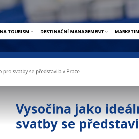
ÚVOD
INA TOURISM
DESTINAČNÍ MANAGEMENT
MARKETI
o pro svatby se představila v Praze
Vysočina jako ideál
svatby se představi