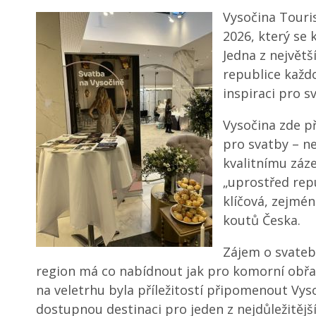
Vysočina Touri
2026, který se 
Jedna z největš
republice každ
inspiraci pro sv
Vysočina zde př
pro svatby – n
kvalitnímu záze
„uprostřed rep
klíčová, zejmén
koutů Česka.
Zájem o svatebn
region má co nabídnout jak pro komorní obřady
na veletrhu byla příležitostí připomenout Vyso
dostupnou destinaci pro jeden z nejdůležitější