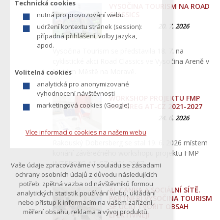
Technická cookies
VYSOČINA TOURISM NA ROAD
z
CLASSICS
nutná pro provozování webu
í
20. 7. 2026
udržení kontextu stránek (session):
t
případná přihlášení, volby jazyka,
e
apod.
Vysočina Tourism se představila 18. 7. na
cyklistické akci Road Classics ve Vysočina Areně v
Novém Městě na Moravě.
Volitelná cookies
analytická pro anonymizované
vyhodnocení návštěvnosti
WORKSHOP PROJEKTU FMP
marketingová cookies (Google)
INTERREG AT-CZ 2021-2027
24. 6. 2026
Více informací o cookies na našem webu
Rakouský Dobersberg se stal 19. 6. 2026 místem
konání závěrečného workshopu projektu FMP
INTERREG AT-CZ 2021-2027…
Vaše údaje zpracováváme v souladu se zásadami
ochrany osobních údajů z důvodu následujících
potřeb: zpětná vazba od návštěvníků formou
AI, CANVA A SOCIÁLNÍ SÍTĚ.
analytických statistik používání webu, ukládání
PARTNEŘI VYSOČINA TOURISM
nebo přístup k informacím na vašem zařízení,
SE UČILI TVOŘIT OBSAH
měření obsahu, reklama a vývoj produktů.
EFEKTIVNĚJI