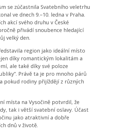
sm se zúčastnila Svatebního veletrhu
konal ve dnech 9.–10. ledna v Praha.
ích akcí svého druhu v České
oročně přivádí snoubence hledající
ůj velký den.
edstavila region jako ideální místo
ejen díky romantickým lokalitám a
mí, ale také díky své poloze
ubliky“. Právě ta je pro mnoho párů
a pokud rodiny přijíždějí z různých
í místa na Vysočině potvrdil, že
, tak i větší svatební oslavy. Účast
činu jako atraktivní a dobře
ch dnů v životě.