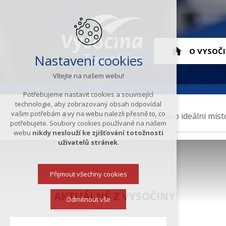
Hlavní
O VYSOČ
Nastavení cookies
Vítejte na našem webu!
menu
ÚVOD
Potřebujeme nastavit cookies a související
technologie, aby zobrazovaný obsah odpovídal
vašim potřebám a vy na webu nalezli přesně to, co
K
Novinky
Vysočina jako ideální míst
potřebujete. Soubory cookies používané na našem
d
webu
nikdy neslouží ke zjišťování totožnosti
e
uživatelů stránek
.
s
e
Přijmout všechny cookies
n
a
AKTUÁLNĚ Z VYSOČINY
c
Odmítnout vše
h
á