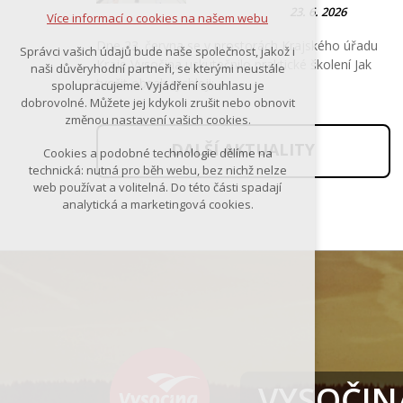
23. 6. 2026
Více informací o cookies na našem webu
Dne 23. června se v prostorách Krajského úřadu
Správci vašich údajů bude naše společnost, jakož i
Kraje Vysočina uskutečnilo praktické školení Jak
naši důvěryhodní partneři, se kterými neustále
tvořit obsah rychleji:…
spolupracujeme. Vyjádření souhlasu je
dobrovolné. Můžete jej kdykoli zrušit nebo obnovit
změnou nastavení vašich cookies.
DALŠÍ AKTUALITY
Cookies a podobné technologie dělíme na
technická: nutná pro běh webu, bez nichž nelze
web používat a volitelná. Do této části spadají
analytická a marketingová cookies.
VYSOČINA