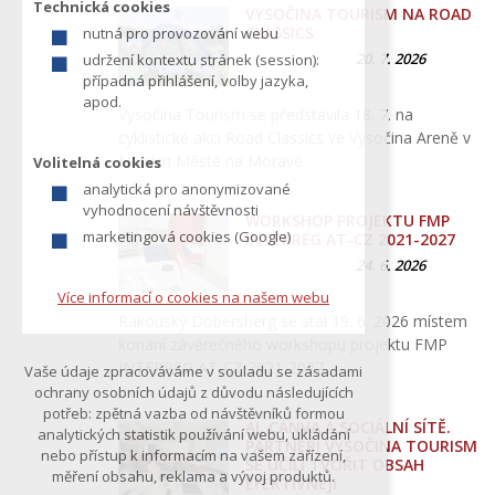
Technická cookies
VYSOČINA TOURISM NA ROAD
z
CLASSICS
nutná pro provozování webu
í
20. 7. 2026
udržení kontextu stránek (session):
t
případná přihlášení, volby jazyka,
e
apod.
Vysočina Tourism se představila 18. 7. na
cyklistické akci Road Classics ve Vysočina Areně v
Novém Městě na Moravě.
Volitelná cookies
analytická pro anonymizované
vyhodnocení návštěvnosti
WORKSHOP PROJEKTU FMP
marketingová cookies (Google)
INTERREG AT-CZ 2021-2027
24. 6. 2026
Více informací o cookies na našem webu
Rakouský Dobersberg se stal 19. 6. 2026 místem
konání závěrečného workshopu projektu FMP
INTERREG AT-CZ 2021-2027…
Vaše údaje zpracováváme v souladu se zásadami
ochrany osobních údajů z důvodu následujících
potřeb: zpětná vazba od návštěvníků formou
AI, CANVA A SOCIÁLNÍ SÍTĚ.
analytických statistik používání webu, ukládání
PARTNEŘI VYSOČINA TOURISM
nebo přístup k informacím na vašem zařízení,
SE UČILI TVOŘIT OBSAH
měření obsahu, reklama a vývoj produktů.
EFEKTIVNĚJI