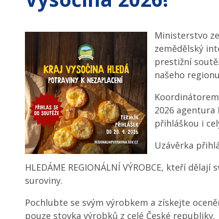
Ministerstvo ze
zemědělský int
prestižní soutě
našeho regionu
Koordinátorem s
2026 agentura 
přihláškou i c
Uzávěrka přihlá
HLEDÁME REGIONÁLNÍ VÝROBCE, kteří dělají sv
suroviny.
Pochlubte se svým výrobkem a získejte oceně
pouze stovka výrobků z celé České republiky.