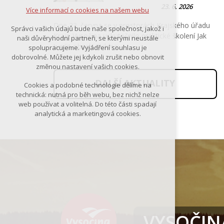
23. 6. 2026
Více informací o cookies na našem webu
Dne 23. června se v prostorách Krajského úřadu
Správci vašich údajů bude naše společnost, jakož i
Kraje Vysočina uskutečnilo praktické školení Jak
naši důvěryhodní partneři, se kterými neustále
tvořit obsah rychleji:…
spolupracujeme. Vyjádření souhlasu je
dobrovolné. Můžete jej kdykoli zrušit nebo obnovit
změnou nastavení vašich cookies.
DALŠÍ AKTUALITY
Cookies a podobné technologie dělíme na
technická: nutná pro běh webu, bez nichž nelze
web používat a volitelná. Do této části spadají
analytická a marketingová cookies.
VYSOČINA