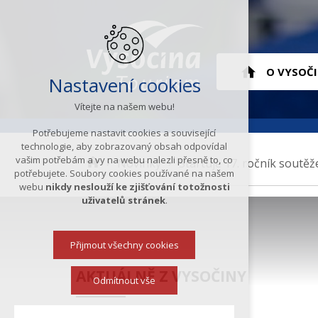
Hlavní
O VYSOČ
Nastavení cookies
Vítejte na našem webu!
menu
ÚVOD
Potřebujeme nastavit cookies a související
technologie, aby zobrazovaný obsah odpovídal
vašim potřebám a vy na webu nalezli přesně to, co
K
Novinky
Startuje 17. ročník soutěž
potřebujete. Soubory cookies používané na našem
d
webu
nikdy neslouží ke zjišťování totožnosti
e
uživatelů stránek
.
s
e
Přijmout všechny cookies
n
a
AKTUÁLNĚ Z VYSOČINY
c
Odmítnout vše
h
á