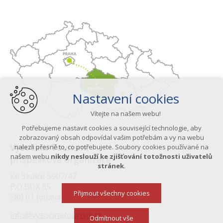
Nastavení cookies
Vítejte na našem webu!
Potřebujeme nastavit cookies a související technologie, aby
zobrazovaný obsah odpovídal vašim potřebám a vy na webu
Vysočina Tourism,
nalezli přesně to, co potřebujete. Soubory cookies používané na
našem webu
nikdy neslouží ke zjišťování totožnosti uživatelů
příspěvková organizace
stránek
.
Ke Skalce 5907/47
P.O.BOX 85
Přijmout všechny cookies
586 01 Jihlava
info@vysocinatourism.cz
Odmítnout vše