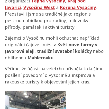
z organizací
Tepna Vysočiny
,
Kraj pod
Javořicí
,
Vysočina West
a
Koruna Vysočiny
.
Představili jsme se tradičně jako region s
pestrou nabídkou pro rodiny, milovníky
přírody, památek i aktivní turisty.
Zájemci o Vysočinu mohli ochutnat například
originální čajové směsi
z Květinové farmy v
Javorové aleji
,
tradiční svatební koláčky
nebo
oblíbenou
Mahlerovku
.
Věříme, že účast na veletrhu přispěla k dalšímu
posílení povědomí o Vysočině a inspirovala
rakouské turisty k objevování jejích krás.