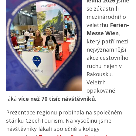
ledna 2026
jsme
se zúčastnili
mezinárodního
veletrhu
Ferien-
Messe Wien
,
který patří mezi
nejvýznamnější
akce cestovního
ruchu nejen v
Rakousku.
Veletrh
opakovaně
láká
více než 70 tisíc návštěvníků
.
Prezentace regionu probíhala na společném
stánku CzechTourism. Na Vysočinu jsme
návštěvníky lákali společně s kolegy