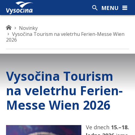
MENU
K
Novinky
Vysočina Tourism na veletrhu Ferien-Messe Wien
d
2026
e
s
e
n
a
Vysočina Tourism
c
h
na veletrhu Ferien-
á
z
Messe Wien 2026
í
t
e
Ve dnech
15.–18.