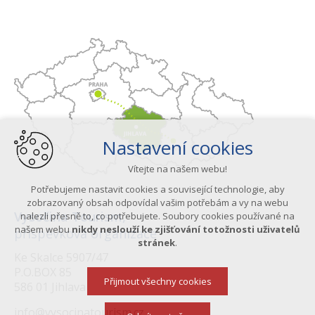
Nastavení cookies
Vítejte na našem webu!
Potřebujeme nastavit cookies a související technologie, aby
zobrazovaný obsah odpovídal vašim potřebám a vy na webu
Vysočina Tourism,
nalezli přesně to, co potřebujete. Soubory cookies používané na
našem webu
nikdy neslouží ke zjišťování totožnosti uživatelů
příspěvková organizace
stránek
.
Ke Skalce 5907/47
P.O.BOX 85
Přijmout všechny cookies
586 01 Jihlava
info@vysocinatourism.cz