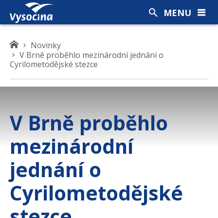
MENU
K
Novinky
V Brně proběhlo mezinárodní jednání o
d
Cyrilometodějské stezce
e
s
e
n
a
V Brně proběhlo
c
h
mezinárodní
á
z
jednání o
í
t
Cyrilometodějské
e
stezce