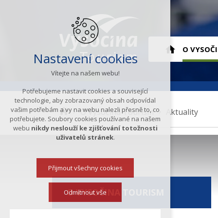
Hlavní
O VYSOČ
Nastavení cookies
Vítejte na našem webu!
menu
ÚVOD
Potřebujeme nastavit cookies a související
technologie, aby zobrazovaný obsah odpovídal
vašim potřebám a vy na webu nalezli přesně to, co
K
O Vysočina Tourism
Aktuality
potřebujete. Soubory cookies používané na našem
d
webu
nikdy neslouží ke zjišťování totožnosti
e
uživatelů stránek
.
s
e
Přijmout všechny cookies
n
a
O VYSOČINA TOURISM
c
Odmítnout vše
h
á