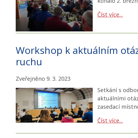
konalo 2. březn
Číst více...
Workshop k aktuálním otá
ruchu
Zveřejněno 9. 3. 2023
Setkání s odbo
aktuálními otá
zasedací místno
Číst více...