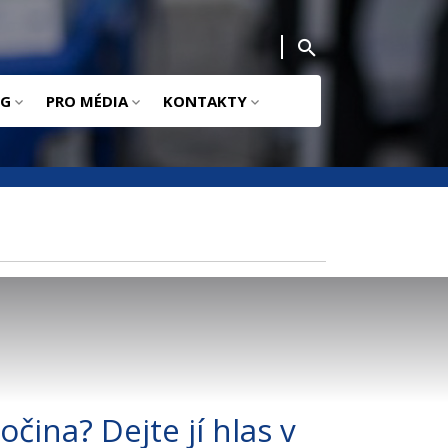
NG
PRO MÉDIA
KONTAKTY
čina? Dejte jí hlas v