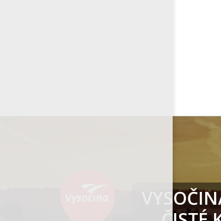
VYSOČINA
ČISTÉ
K