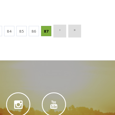
›
»
84
85
86
87