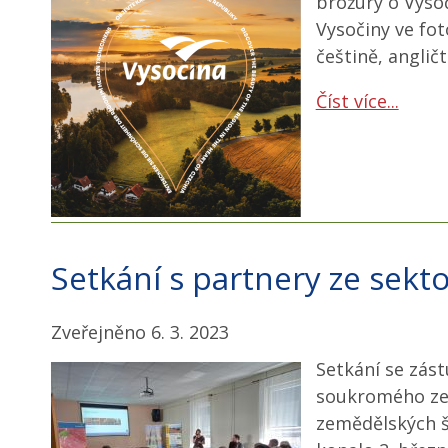
brožury o Vyso
Vysočiny ve foto
češtině, anglič
Číst více...
Setkání s partnery ze sekt
Zveřejněno 6. 3. 2023
Setkání se zás
soukromého ze
zemědělských š