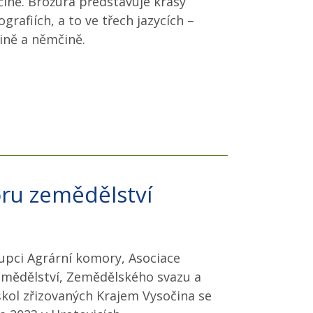
čině. Brožura představuje krásy
grafiích, a to ve třech jazycích –
tině a němčině.
oru zemědělství
tupci Agrární komory, Asociace
mědělství, Zemědělského svazu a
kol zřizovaných Krajem Vysočina se