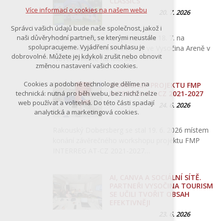
CLASSICS
Více informací o cookies na našem webu
20. 7. 2026
Správci vašich údajů bude naše společnost, jakož i
Vysočina Tourism se představila 18. 7. na
naši důvěryhodní partneři, se kterými neustále
spolupracujeme. Vyjádření souhlasu je
cyklistické akci Road Classics ve Vysočina Areně v
dobrovolné. Můžete jej kdykoli zrušit nebo obnovit
Novém Městě na Moravě.
změnou nastavení vašich cookies.
Cookies a podobné technologie dělíme na
WORKSHOP PROJEKTU FMP
INTERREG AT-CZ 2021-2027
technická: nutná pro běh webu, bez nichž nelze
web používat a volitelná. Do této části spadají
24. 6. 2026
analytická a marketingová cookies.
Rakouský Dobersberg se stal 19. 6. 2026 místem
konání závěrečného workshopu projektu FMP
INTERREG AT-CZ 2021-2027…
AI, CANVA A SOCIÁLNÍ SÍTĚ.
PARTNEŘI VYSOČINA TOURISM
SE UČILI TVOŘIT OBSAH
EFEKTIVNĚJI
23. 6. 2026