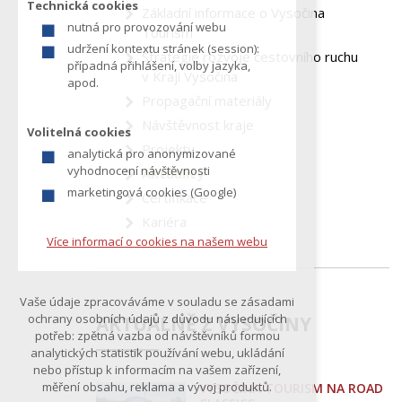
Technická cookies
Základní informace o Vysočina
z
nutná pro provozování webu
Tourism
í
udržení kontextu stránek (session):
Strategie rozvoje cestovního ruchu
t
případná přihlášení, volby jazyka,
v Kraji Vysočina
e
apod.
Propagační materiály
Návštěvnost kraje
Volitelná cookies
Projekty
analytická pro anonymizované
vyhodnocení návštěvnosti
Aktuality
marketingová cookies (Google)
Certifikace
Kariéra
Více informací o cookies na našem webu
Vaše údaje zpracováváme v souladu se zásadami
ochrany osobních údajů z důvodu následujících
AKTUÁLNĚ Z VYSOČINY
potřeb: zpětná vazba od návštěvníků formou
analytických statistik používání webu, ukládání
nebo přístup k informacím na vašem zařízení,
měření obsahu, reklama a vývoj produktů.
VYSOČINA TOURISM NA ROAD