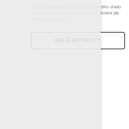
Dne 23. června se v prostorách Krajského úřadu
Kraje Vysočina uskutečnilo praktické školení Jak
tvořit obsah rychleji:…
DALŠÍ AKTUALITY