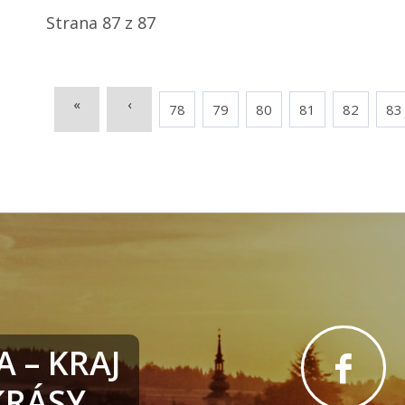
Strana 87 z 87
«
‹
78
79
80
81
82
83
 – KRAJ
RÁSY