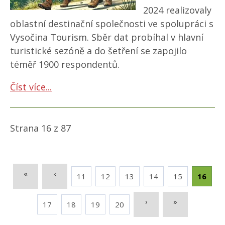
2024 realizovaly
oblastní destinační společnosti ve spolupráci s
Vysočina Tourism. Sběr dat probíhal v hlavní
turistické sezóně a do šetření se zapojilo
téměř 1900 respondentů.
Číst více...
Strana 16 z 87
«
‹
11
12
13
14
15
16
›
»
17
18
19
20