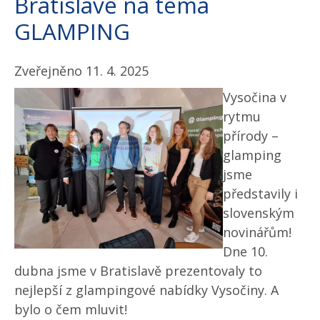
Bratislavě na téma
GLAMPING
Zveřejněno 11. 4. 2025
Vysočina v
rytmu
přírody –
glamping
jsme
představily i
slovenským
novinářům!
Dne 10.
dubna jsme v Bratislavě prezentovaly to
nejlepší z glampingové nabídky Vysočiny. A
bylo o čem mluvit!