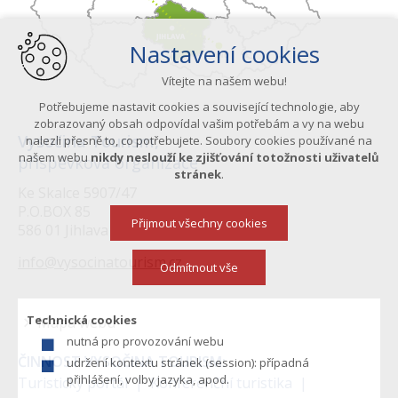
Nastavení cookies
Vítejte na našem webu!
Potřebujeme nastavit cookies a související technologie, aby
zobrazovaný obsah odpovídal vašim potřebám a vy na webu
Vysočina Tourism,
nalezli přesně to, co potřebujete. Soubory cookies používané na
našem webu
nikdy neslouží ke zjišťování totožnosti uživatelů
příspěvková organizace
stránek
.
Ke Skalce 5907/47
P.O.BOX 85
Přijmout všechny cookies
586 01 Jihlava
info@vysocinatourism.cz
Odmítnout vše
Technická cookies
Mapa webu
nutná pro provozování webu
Menu
ČINNOST VYSOČINA TOURISM:
udržení kontextu stránek (session): případná
v
přihlášení, volby jazyka, apod.
Turistický portál
Konferenční turistika