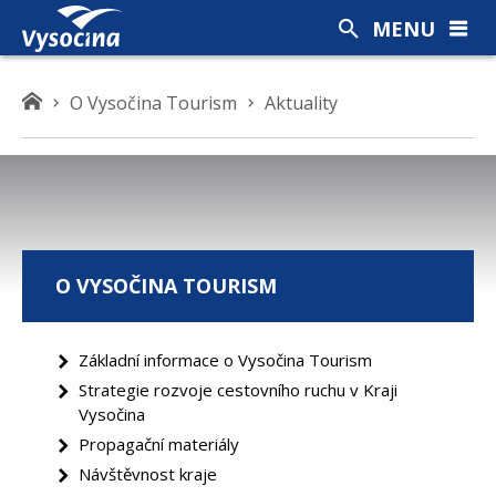
MENU
K
O Vysočina Tourism
Aktuality
d
e
s
e
n
a
O VYSOČINA TOURISM
c
h
á
Základní informace o Vysočina Tourism
z
Strategie rozvoje cestovního ruchu v Kraji
í
Vysočina
t
Propagační materiály
e
Návštěvnost kraje