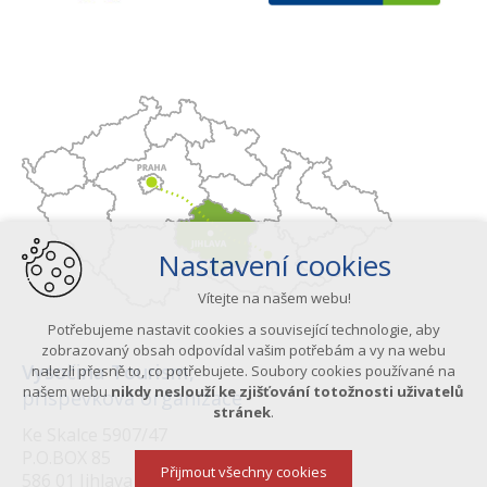
Nastavení cookies
Vítejte na našem webu!
Potřebujeme nastavit cookies a související technologie, aby
zobrazovaný obsah odpovídal vašim potřebám a vy na webu
Vysočina Tourism,
nalezli přesně to, co potřebujete. Soubory cookies používané na
našem webu
nikdy neslouží ke zjišťování totožnosti uživatelů
příspěvková organizace
stránek
.
Ke Skalce 5907/47
P.O.BOX 85
Přijmout všechny cookies
586 01 Jihlava