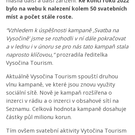
hlásila další a další zařízení.
Ke konci roku 2022
bylo na webu k nalezení kolem 50 svatebních
míst a počet stále roste.
“Vzhledem k úspěšnosti kampaně ‚Svatba na
Vysočině‘ jsme se rozhodli v ní dále pokračovat
a v lednu i v únoru se pro nás tato kampaň stala
naprosto klíčovou,“
prozradila ředitelka
Vysočina Tourism.
Aktuálně Vysočina Tourism spouští druhou
vlnu kampaně, ve které jsou znovu využity
sociální sítě. Nově je kampaň rozšířena o
inzerci v rádiu a o inzerci v obsahové sítí na
Seznamu. Celková hodnota kampaně dosahuje
částky půl milionu korun.
Tím ovšem svatební aktivity Vytočina Tourism