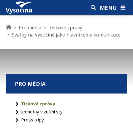
MENU
K
Pro média
Tiskové zprávy
d
Svatby na Vysočině jako hlavní téma komunikace
e
s
e
n
a
c
PRO MÉDIA
h
á
z
Tiskové zprávy
í
Jednotný vizuální styl
t
e
Press tripy