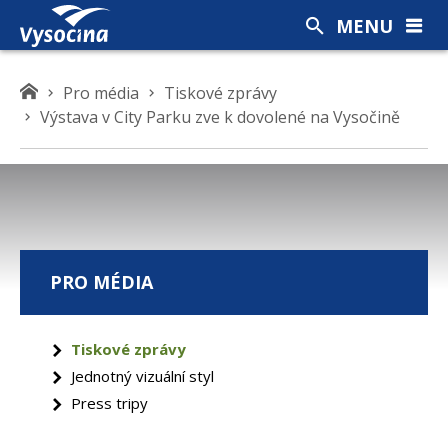
MENU
K
Pro média
Tiskové zprávy
d
Výstava v City Parku zve k dovolené na Vysočině
e
s
e
n
a
c
PRO MÉDIA
h
á
z
Tiskové zprávy
í
Jednotný vizuální styl
t
e
Press tripy