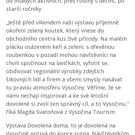
od mladých aktivních, přes rodiny s dětmi, po
starší ročníky.
„Ještě před víkendem naši výstavu příjemně
okoření zelený koutek, který vnese do
obchodního centra kus živé přírody. Na malém
plácku osázeném keři a zelení, s dřevěnou
roubenkou v pozadí mohou návštěvníci na
chvíli spočinout na lavičkách, vyfotit se,
obdivovat regionální výrobky zdejších
šikovných lidí a firem a všemi smysly nasávat
tu pravou atmosféru Vysočiny. Věříme, že se
námi nechají inspirovat a ke své letošní
dovolené si zvolí ten správný cíl, a to Vysočinu,“
říká Magda Svatoňová z Vysočina Tourism.
Výstava Dovolená doma, to je dovolená na
Vysočině potrvá do konce srpna. Návštěvníkům