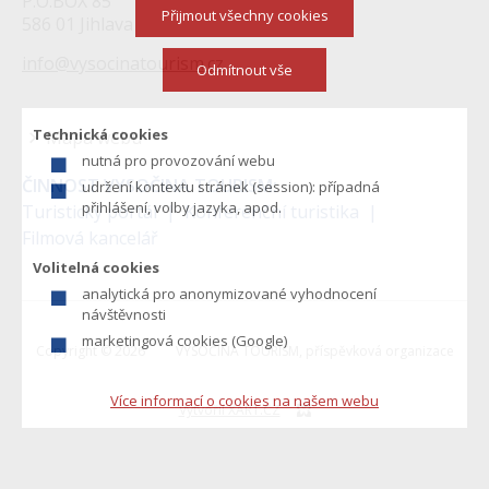
P.O.BOX 85
Přijmout všechny cookies
586 01 Jihlava
info@vysocinatourism.cz
Odmítnout vše
Technická cookies
Mapa webu
nutná pro provozování webu
Menu
ČINNOST VYSOČINA TOURISM:
udržení kontextu stránek (session): případná
v
přihlášení, volby jazyka, apod.
Turistický portál
Konferenční turistika
Filmová kancelář
zápatí
Volitelná cookies
analytická pro anonymizované vyhodnocení
návštěvnosti
marketingová cookies (Google)
Copyright © 2026
VYSOČINA TOURISM, příspěvková organizace
Více informací o cookies na našem webu
Vytvořil XART.CZ