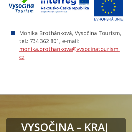
Monika Brothánková, Vysočina Tourism,
tel.: 734 362 801, e-mail:
monika.brothankova@vysocinatourism.
cz
VYSOČINA – KRAJ 