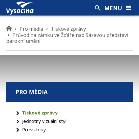
MENU
K
Pro média
Tiskové zprávy
Průvod na zámku ve Žďáře nad Sázavou představí
d
barokní umění
e
s
e
n
a
c
h
PRO MÉDIA
á
z
í
Tiskové zprávy
t
Jednotný vizuální styl
e
Press tripy