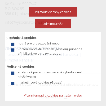
Ke Skalce 5907/47
P.O.BOX 85
Přijmout všechny cookies
586 01 Jihlava
info@vysocinatourism.cz
Odmítnout vše
Technická cookies
Mapa webu
nutná pro provozování webu
Menu
ČINNOST VYSOČINA TOURISM:
udržení kontextu stránek (session): případná
v
přihlášení, volby jazyka, apod.
Turistický portál
Konferenční turistika
Filmová kancelář
zápatí
Volitelná cookies
analytická pro anonymizované vyhodnocení
návštěvnosti
marketingová cookies (Google)
Copyright © 2026
VYSOČINA TOURISM, příspěvková organizace
Více informací o cookies na našem webu
Vytvořil XART.CZ