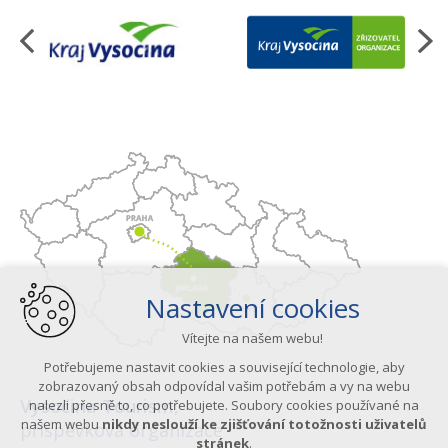
Organizace
Nastavení cookies
Vítejte na našem webu!
Potřebujeme nastavit cookies a související technologie, aby
zobrazovaný obsah odpovídal vašim potřebám a vy na webu
Vysočina Tourism,
nalezli přesně to, co potřebujete. Soubory cookies používané na
našem webu
nikdy neslouží ke zjišťování totožnosti uživatelů
příspěvková organizace
stránek
.