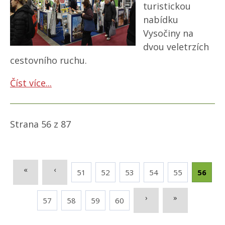
turistickou
nabídku
Vysočiny na
dvou veletrzích
cestovního ruchu.
Číst více...
Strana 56 z 87
«
‹
51
52
53
54
55
56
›
»
57
58
59
60