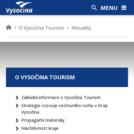
MENU
K
O Vysočina Tourism
Aktuality
d
e
s
e
n
a
O VYSOČINA TOURISM
c
h
á
Základní informace o Vysočina Tourism
z
Strategie rozvoje cestovního ruchu v Kraji
í
Vysočina
t
Propagační materiály
e
Návštěvnost kraje