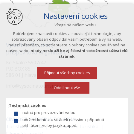
Nastavení cookies
Vítejte na našem webu!
Potřebujeme nastavit cookies a související technologie, aby
zobrazovaný obsah odpovídal vašim potřebám a vy na webu
Vysočina Tourism,
nalezli přesně to, co potřebujete. Soubory cookies používané na
našem webu
nikdy neslouží ke zjišťování totožnosti uživatelů
příspěvková organizace
stránek
.
Ke Skalce 5907/47
P.O.BOX 85
Přijmout všechny cookies
586 01 Jihlava
info@vysocinatourism.cz
Odmítnout vše
Technická cookies
Mapa webu
nutná pro provozování webu
Menu
ČINNOST VYSOČINA TOURISM:
udržení kontextu stránek (session): případná
v
přihlášení, volby jazyka, apod.
Turistický portál
Konferenční turistika
Filmová kancelář