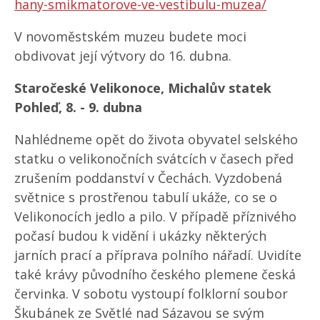
hany-smikmatorove-ve-vestibulu-muzea/
V novoměstském muzeu budete moci
obdivovat její výtvory do 16. dubna.
Staročeské Velikonoce, Michalův statek
Pohleď, 8. - 9. dubna
Nahlédneme opět do života obyvatel selského
statku o velikonočních svátcích v časech před
zrušením poddanství v Čechách. Vyzdobená
světnice s prostřenou tabulí ukáže, co se o
Velikonocích jedlo a pilo. V případě příznivého
počasí budou k vidění i ukázky některých
jarních prací a příprava polního nářadí. Uvidíte
také krávy původního českého plemene česká
červinka. V sobotu vystoupí folklorní soubor
Škubánek ze Světlé nad Sázavou se svým