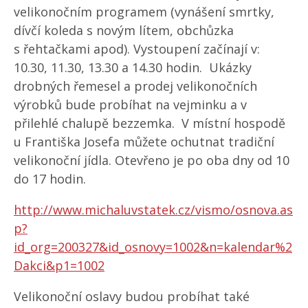
velikonočním programem (vynášení smrtky,
dívčí koleda s novým lítem, obchůzka
s řehtačkami apod). Vystoupení začínají v:
10.30, 11.30, 13.30 a 14.30 hodin. Ukázky
drobných řemesel a prodej velikonočních
výrobků bude probíhat na vejminku a v
přilehlé chalupě bezzemka. V místní hospodě
u Františka Josefa můžete ochutnat tradiční
velikonoční jídla. Otevřeno je po oba dny od 10
do 17 hodin.
http://www.michaluvstatek.cz/vismo/osnova.as
p?
id_org=200327&id_osnovy=1002&n=kalendar%2
Dakci&p1=1002
Velikonoční oslavy budou probíhat také