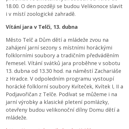
18.00. O den později se budou Velikonoce slavit
i v místí zoologické zahradě.
Vítání jara v Telči, 13. dubna
Město Telč a Dům dětí a mládeže zvou na
zahájení jarní sezony s místními horáckými
folklorními soubory a tradičním předváděním
řemesel. Vítání svátků jara proběhne v sobotu
13. dubna od 13.30 hod. na náměstí Zachariáše
z Hradce. V odpoledním programu vystoupí
horácké folklorní soubory Kvíteček, Kvítek I, II a
Podjavořičan z Telče. Podívat se můžeme i na
jarní výrobky a klasické pletení pomlázky,
otevřeny budou velikonoční dílny Domu dětí a
mládeže.