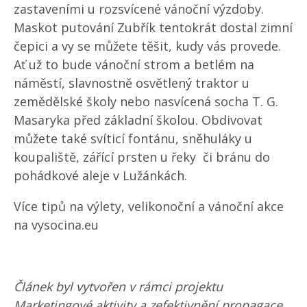
zastaveními u rozsvícené vánoční výzdoby.
Maskot putování Zubřík tentokrát dostal zimní
čepici a vy se můžete těšit, kudy vás provede.
Ať už to bude vánoční strom a betlém na
náměstí, slavnostně osvětlený traktor u
zemědělské školy nebo nasvícená socha T. G.
Masaryka před základní školou. Obdivovat
můžete také svíticí fontánu, sněhuláky u
koupaliště, zářící prsten u řeky či bránu do
pohádkové aleje v Lužánkách.
Více tipů na výlety, velikonoční a vánoční akce
na vysocina.eu
Článek byl vytvořen v rámci projektu
Marketingové aktivity a zefektivnění propagace