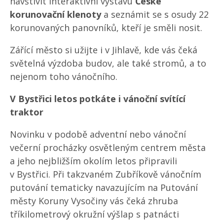
navštívit interaktivní výstavu
České
korunovační klenoty
a seznámit se s osudy 22
korunovaných panovníků, kteří je směli nosit.
Zářící město si užijte i v Jihlavě, kde vás čeká
světelná výzdoba budov, ale také stromů, a to
nejenom toho vánočního.
V Bystřici letos potkáte i vánoční svítící
traktor
Novinku v podobě adventní nebo vánoční
večerní procházky osvětleným centrem města
a jeho nejbližším okolím letos připravili
v Bystřici. Při takzvaném Zubříkově vánočním
putování tematicky navazujícím na Putování
městy Koruny Vysočiny vás čeká zhruba
tříkilometrový okružní výšlap s patnácti