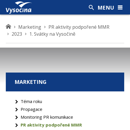
MENU
K
Marketing
PR aktivity podpořené MMR
d
2023
1. Svátky na Vysočině
e
s
e
n
a
c
MARKETING
h
á
z
Téma roku
í
Propagace
t
e
Monitoring PR komunikace
PR aktivity podpořené MMR