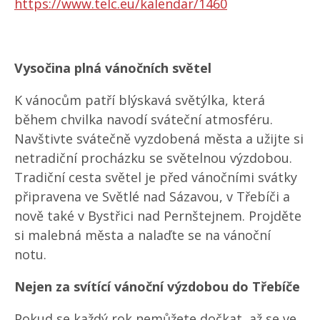
https://www.telc.eu/kalendar/1460
Vysočina plná vánočních světel
K vánocům patří blýskavá světýlka, která
během chvilka navodí sváteční atmosféru.
Navštivte svátečně vyzdobená města a užijte si
netradiční procházku se světelnou výzdobou.
Tradiční cesta světel je před vánočními svátky
připravena ve Světlé nad Sázavou, v Třebíči a
nově také v Bystřici nad Pernštejnem. Projděte
si malebná města a nalaďte se na vánoční
notu.
Nejen za svítící vánoční výzdobou do Třebíče
Pokud se každý rok nemůžete dočkat, až se ve