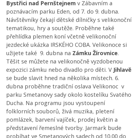
Bystřici nad Pernštejnem
v Zábavním a
poznávacím parku Eden, od 7. do 9. dubna.
Návštěvníky čekají dětské dílničky s velikonoční
tematikou, hry a soutěže. Proběhne také
přehlídka plemen koní včetně velikonoční
jezdecké ukázka IRSKÉHO COBA. Velikonoce si
užijete také 9. dubna na
Zámku Žírovnice
.
Těšit se můžete na velikonočně vyzdobenou
expozici zámku nebo divadlo pro děti. V
Jihlavě
se bude slavit hned na několika místech. 6.
dubna proběhne tradiční oslava Velikonoc v
parku Smetanovy sady okolo kostelíku Svatého
Ducha. Na programu jsou vystoupení
folklorních souborů, živá muzika, pletení
pomlázek, barvení vajíček, prodej květin a
představení řemeslné tvorby. Jarmark bude
probíhat ve Smetanových sadech od 10.00 do