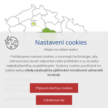
Nastavení cookies
Vítejte na našem webu!
Potřebujeme nastavit cookies a související technologie, aby
zobrazovaný obsah odpovídal vašim potřebám a vy na webu
Vysočina Tourism,
nalezli přesně to, co potřebujete. Soubory cookies používané na
našem webu
nikdy neslouží ke zjišťování totožnosti uživatelů
příspěvková organizace
stránek
.
Ke Skalce 5907/47
P.O.BOX 85
Přijmout všechny cookies
586 01 Jihlava
info@vysocinatourism.cz
Odmítnout vše