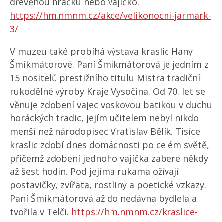
dřevěnou hračku nebo vajíčko.
https://hm.nmnm.cz/akce/velikonocni-jarmark-
3/
V muzeu také probíhá výstava kraslic Hany
Šmikmátorové. Paní Šmikmátorová je jedním z
15 nositelů prestižního titulu Mistra tradiční
rukodělné výroby Kraje Vysočina. Od 70. let se
věnuje zdobení vajec voskovou batikou v duchu
horáckých tradic, jejím učitelem nebyl nikdo
menší než národopisec Vratislav Bělík. Tisíce
kraslic zdobí dnes domácnosti po celém světě,
přičemž zdobení jednoho vajíčka zabere někdy
až šest hodin. Pod jejíma rukama ožívají
postavičky, zvířata, rostliny a poetické vzkazy.
Paní Šmikmátorová až do nedávna bydlela a
tvořila v Telči.
https://hm.nmnm.cz/kraslice-