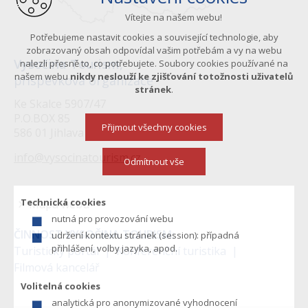
Vítejte na našem webu!
Potřebujeme nastavit cookies a související technologie, aby
zobrazovaný obsah odpovídal vašim potřebám a vy na webu
Vysočina Tourism,
nalezli přesně to, co potřebujete. Soubory cookies používané na
našem webu
nikdy neslouží ke zjišťování totožnosti uživatelů
příspěvková organizace
stránek
.
Ke Skalce 5907/47
P.O.BOX 85
Přijmout všechny cookies
586 01 Jihlava
info@vysocinatourism.cz
Odmítnout vše
Technická cookies
Mapa webu
nutná pro provozování webu
Menu
ČINNOST VYSOČINA TOURISM:
udržení kontextu stránek (session): případná
v
přihlášení, volby jazyka, apod.
Turistický portál
Konferenční turistika
Filmová kancelář
zápatí
Volitelná cookies
analytická pro anonymizované vyhodnocení