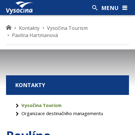
MENU
K
Kontakty
Vysočina Tourism
d
Pavlína Hartmanová
e
s
e
n
a
c
KONTAKTY
h
á
z
Vysočina Tourism
í
Organizace destinačního managementu
t
e