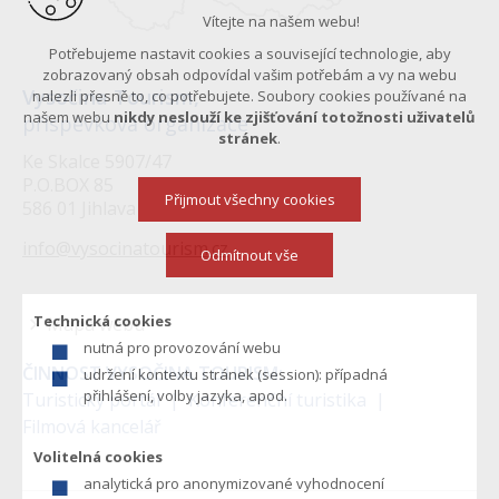
Vítejte na našem webu!
Potřebujeme nastavit cookies a související technologie, aby
zobrazovaný obsah odpovídal vašim potřebám a vy na webu
Vysočina Tourism,
nalezli přesně to, co potřebujete. Soubory cookies používané na
našem webu
nikdy neslouží ke zjišťování totožnosti uživatelů
příspěvková organizace
stránek
.
Ke Skalce 5907/47
P.O.BOX 85
Přijmout všechny cookies
586 01 Jihlava
info@vysocinatourism.cz
Odmítnout vše
Technická cookies
Mapa webu
nutná pro provozování webu
Menu
ČINNOST VYSOČINA TOURISM:
udržení kontextu stránek (session): případná
v
přihlášení, volby jazyka, apod.
Turistický portál
Konferenční turistika
Filmová kancelář
zápatí
Volitelná cookies
analytická pro anonymizované vyhodnocení