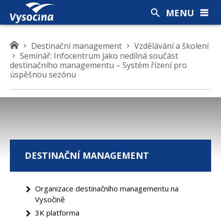
MENU
K
Destinační management
Vzdělávání a školení
Seminář: Infocentrum jako nedílná součást
d
destinačního managementu – Systém řízení pro
e
úspěšnou sezónu
s
e
n
a
c
h
á
DESTINAČNÍ MANAGEMENT
z
í
t
Organizace destinačního managementu na
e
Vysočině
3K platforma