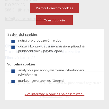
P.O.BOX 85
Přijmout všechny cookies
586 01 Jihlava
info@vysocinatourism.cz
Odmítnout vše
Technická cookies
Mapa webu
nutná pro provozování webu
Menu
ČINNOST VYSOČINA TOURISM:
udržení kontextu stránek (session): případná
v
přihlášení, volby jazyka, apod.
Turistický portál
Konferenční turistika
Filmová kancelář
zápatí
Volitelná cookies
analytická pro anonymizované vyhodnocení
návštěvnosti
marketingová cookies (Google)
Copyright © 2026
VYSOČINA TOURISM, příspěvková organizace
Více informací o cookies na našem webu
Vytvořil XART.CZ