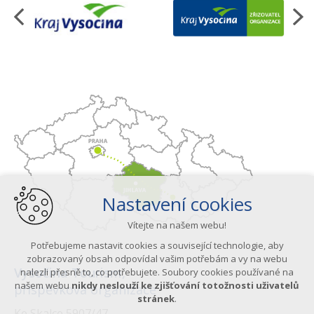
Nastavení cookies
Vítejte na našem webu!
Potřebujeme nastavit cookies a související technologie, aby
zobrazovaný obsah odpovídal vašim potřebám a vy na webu
Vysočina Tourism,
nalezli přesně to, co potřebujete. Soubory cookies používané na
našem webu
nikdy neslouží ke zjišťování totožnosti uživatelů
příspěvková organizace
stránek
.
Ke Skalce 5907/47