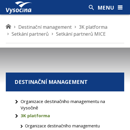
MENU
K
Destinační management
3K platforma
d
Setkání partnerů
Setkání partnerů MICE
e
s
e
n
a
c
DESTINAČNÍ MANAGEMENT
h
á
z
Organizace destinačního managementu na
í
Vysočině
t
3K platforma
e
Organizace destinačního managementu