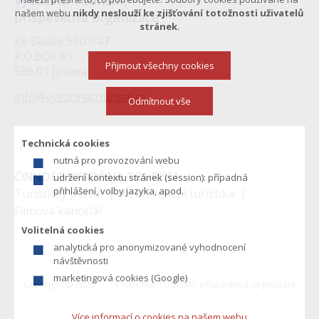
Vysočina Tourism,
našem webu
nikdy neslouží ke zjišťování totožnosti uživatelů
příspěvková organizace
stránek
.
Ke Skalce 5907/47
P.O.BOX 85
Přijmout všechny cookies
586 01 Jihlava
info@vysocinatourism.cz
Odmítnout vše
Technická cookies
Mapa webu
nutná pro provozování webu
Menu
ČINNOST VYSOČINA TOURISM:
udržení kontextu stránek (session): případná
v
přihlášení, volby jazyka, apod.
Turistický portál
Konferenční turistika
Filmová kancelář
zápatí
Volitelná cookies
analytická pro anonymizované vyhodnocení
návštěvnosti
marketingová cookies (Google)
Copyright © 2026
VYSOČINA TOURISM, příspěvková organizace
Více informací o cookies na našem webu