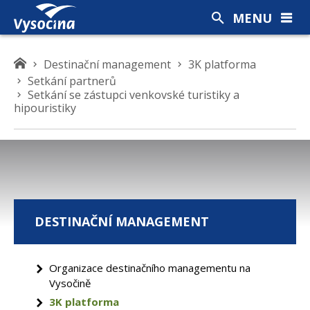
MENU
K
Destinační management
3K platforma
d
Setkání partnerů
Setkání se zástupci venkovské turistiky a
e
hipouristiky
s
e
n
a
c
h
á
DESTINAČNÍ MANAGEMENT
z
í
t
Organizace destinačního managementu na
e
Vysočině
3K platforma