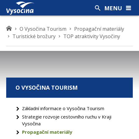
MENU
K
O Vysočina Tourism
Propagační materiály
d
Turistické brožury
TOP atraktivity Vysočiny
e
s
e
n
a
c
O VYSOČINA TOURISM
h
á
z
Základní informace o Vysočina Tourism
í
Strategie rozvoje cestovního ruchu v Kraji
t
Vysočina
e
Propagační materiály