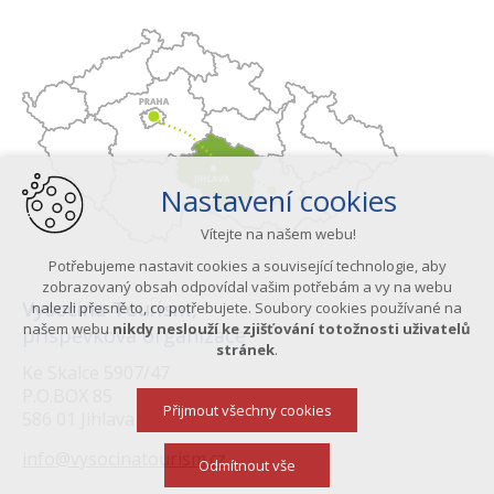
Nastavení cookies
Vítejte na našem webu!
Potřebujeme nastavit cookies a související technologie, aby
zobrazovaný obsah odpovídal vašim potřebám a vy na webu
Vysočina Tourism,
nalezli přesně to, co potřebujete. Soubory cookies používané na
našem webu
nikdy neslouží ke zjišťování totožnosti uživatelů
příspěvková organizace
stránek
.
Ke Skalce 5907/47
P.O.BOX 85
Přijmout všechny cookies
586 01 Jihlava
info@vysocinatourism.cz
Odmítnout vše