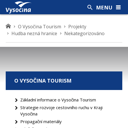
MENU
K
O Vysočina Tourism
Projekty
d
Hudba nezná hranice
Nekategorizováno
e
s
e
n
a
c
O VYSOČINA TOURISM
h
á
z
Základní informace o Vysočina Tourism
í
Strategie rozvoje cestovního ruchu v Kraji
t
Vysočina
e
Propagační materiály