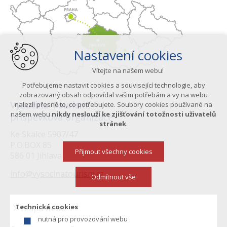
Nastavení cookies
Vítejte na našem webu!
Potřebujeme nastavit cookies a související technologie, aby
zobrazovaný obsah odpovídal vašim potřebám a vy na webu
Vysočina Tourism,
nalezli přesně to, co potřebujete. Soubory cookies používané na
našem webu
nikdy neslouží ke zjišťování totožnosti uživatelů
příspěvková organizace
stránek
.
Ke Skalce 5907/47
P.O.BOX 85
Přijmout všechny cookies
586 01 Jihlava
info@vysocinatourism.cz
Odmítnout vše
Technická cookies
Mapa webu
nutná pro provozování webu