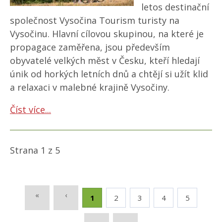
letos destinační
společnost Vysočina Tourism turisty na
Vysočinu. Hlavní cílovou skupinou, na které je
propagace zaměřena, jsou především
obyvatelé velkých měst v Česku, kteří hledají
únik od horkých letních dnů a chtějí si užít klid
a relaxaci v malebné krajině Vysočiny.
Číst více...
Strana 1 z 5
«
‹
1
2
3
4
5