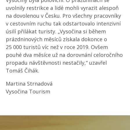
Vysočiny byla poloviční. O prázdninách se
uvolnily restrikce a lidé mohli vyrazit alespoň
na dovolenou v Česku. Pro všechny pracovníky
v cestovním ruchu tak odstartovalo intenzivní
úsilí přilákat turisty. „Vysočina si během
prázdninových měsíců získala dokonce o
25 000 turistů víc než v roce 2019. Ovšem
pouhé dva měsíce už na dorovnání celoročního
propadu návštěvnosti nestačily,“ uzavřel
Tomáš Čihák.
Martina Strnadová
Vysočina Tourism