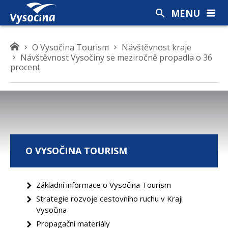
MENU
K
O Vysočina Tourism
Návštěvnost kraje
Návštěvnost Vysočiny se meziročně propadla o 36
d
procent
e
s
e
n
a
c
h
O VYSOČINA TOURISM
á
z
í
Základní informace o Vysočina Tourism
t
Strategie rozvoje cestovního ruchu v Kraji
e
Vysočina
Propagační materiály