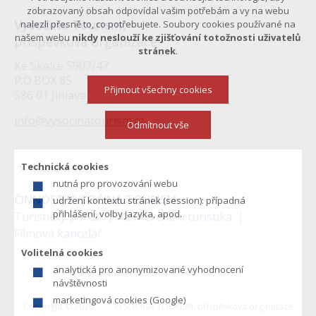
zobrazovaný obsah odpovídal vašim potřebám a vy na webu
Vysočina Tourism,
nalezli přesně to, co potřebujete. Soubory cookies používané na
našem webu
nikdy neslouží ke zjišťování totožnosti uživatelů
příspěvková organizace
stránek
.
Ke Skalce 5907/47
P.O.BOX 85
Přijmout všechny cookies
586 01 Jihlava
info@vysocinatourism.cz
Odmítnout vše
Technická cookies
Mapa webu
nutná pro provozování webu
Menu
ČINNOST VYSOČINA TOURISM:
udržení kontextu stránek (session): případná
v
přihlášení, volby jazyka, apod.
Turistický portál
Konferenční turistika
Filmová kancelář
zápatí
Volitelná cookies
analytická pro anonymizované vyhodnocení
návštěvnosti
marketingová cookies (Google)
Copyright © 2026
VYSOČINA TOURISM, příspěvková organizace