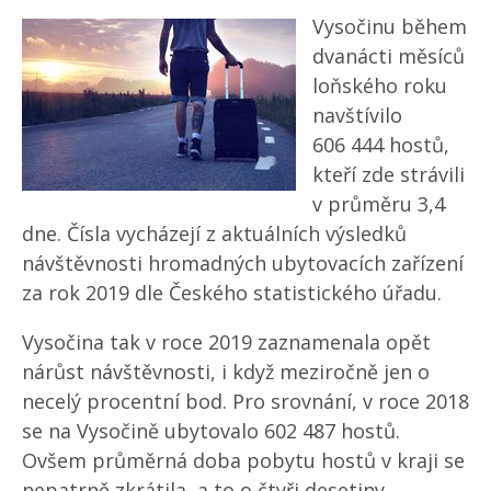
Vysočinu během
dvanácti měsíců
loňského roku
navštívilo
606 444 hostů,
kteří zde strávili
v průměru 3,4
dne. Čísla vycházejí z aktuálních výsledků
návštěvnosti hromadných ubytovacích zařízení
za rok 2019 dle Českého statistického úřadu.
Vysočina tak v roce 2019 zaznamenala opět
nárůst návštěvnosti, i když meziročně jen o
necelý procentní bod. Pro srovnání, v roce 2018
se na Vysočině ubytovalo 602 487 hostů.
Ovšem průměrná doba pobytu hostů v kraji se
nepatrně zkrátila, a to o čtyři desetiny