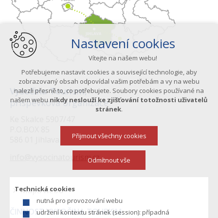
Nastavení cookies
Vítejte na našem webu!
Potřebujeme nastavit cookies a související technologie, aby
zobrazovaný obsah odpovídal vašim potřebám a vy na webu
Vysočina Tourism,
nalezli přesně to, co potřebujete. Soubory cookies používané na
našem webu
nikdy neslouží ke zjišťování totožnosti uživatelů
příspěvková organizace
stránek
.
Ke Skalce 5907/47
P.O.BOX 85
Přijmout všechny cookies
586 01 Jihlava
info@vysocinatourism.cz
Odmítnout vše
Technická cookies
Mapa webu
nutná pro provozování webu
Menu
ČINNOST VYSOČINA TOURISM:
udržení kontextu stránek (session): případná