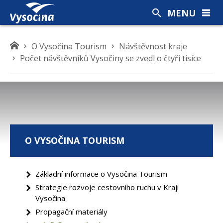
MENU
K
O Vysočina Tourism
Návštěvnost kraje
d
Počet návštěvníků Vysočiny se zvedl o čtyři tisíce
e
s
e
n
a
c
O VYSOČINA TOURISM
h
á
z
Základní informace o Vysočina Tourism
í
Strategie rozvoje cestovního ruchu v Kraji
t
Vysočina
e
Propagační materiály