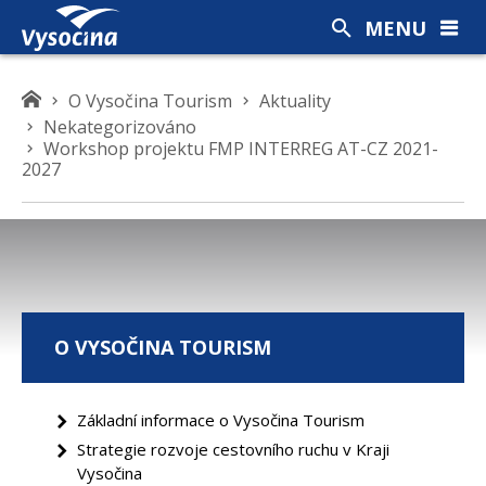
MENU
K
O Vysočina Tourism
Aktuality
d
Nekategorizováno
Workshop projektu FMP INTERREG AT-CZ 2021-
e
2027
s
e
n
a
c
h
á
O VYSOČINA TOURISM
z
í
t
Základní informace o Vysočina Tourism
e
Strategie rozvoje cestovního ruchu v Kraji
Vysočina