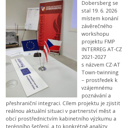
Dobersberg se
stal 19. 6. 2026
místem konání
závěrečného
workshopu
projektu FMP
INTERREG AT-CZ
2021-2027
s názvem CZ-AT
Town-twinning
– prostředek k
vzájemnému
poznávání a
přeshraniční integraci. Cílem projektu je zjistit
reálnou aktuální situaci v partnerství měst a
obcí prostřednictvím kabinetního výzkumu a
terénního šetření, a to konkrétně analýzy