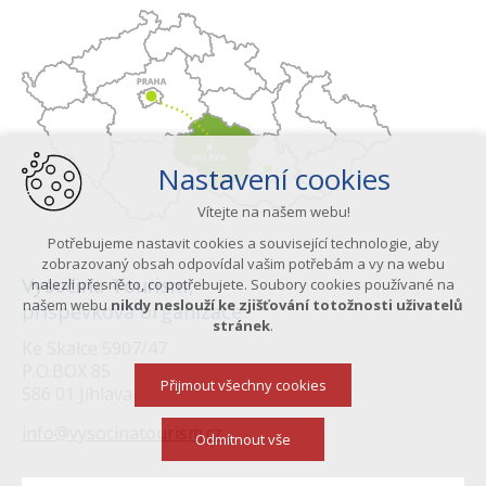
Nastavení cookies
Vítejte na našem webu!
Potřebujeme nastavit cookies a související technologie, aby
zobrazovaný obsah odpovídal vašim potřebám a vy na webu
Vysočina Tourism,
nalezli přesně to, co potřebujete. Soubory cookies používané na
našem webu
nikdy neslouží ke zjišťování totožnosti uživatelů
příspěvková organizace
stránek
.
Ke Skalce 5907/47
P.O.BOX 85
Přijmout všechny cookies
586 01 Jihlava
info@vysocinatourism.cz
Odmítnout vše