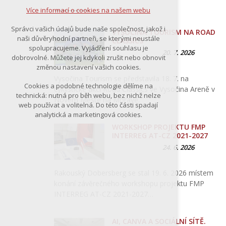
Více informací o cookies na našem webu
Správci vašich údajů bude naše společnost, jakož i
VYSOČINA TOURISM NA ROAD
naši důvěryhodní partneři, se kterými neustále
CLASSICS
spolupracujeme. Vyjádření souhlasu je
20. 7. 2026
dobrovolné. Můžete jej kdykoli zrušit nebo obnovit
změnou nastavení vašich cookies.
Vysočina Tourism se představila 18. 7. na
Cookies a podobné technologie dělíme na
cyklistické akci Road Classics ve Vysočina Areně v
technická: nutná pro běh webu, bez nichž nelze
Novém Městě na Moravě.
web používat a volitelná. Do této části spadají
analytická a marketingová cookies.
WORKSHOP PROJEKTU FMP
INTERREG AT-CZ 2021-2027
24. 6. 2026
Rakouský Dobersberg se stal 19. 6. 2026 místem
konání závěrečného workshopu projektu FMP
INTERREG AT-CZ 2021-2027…
AI, CANVA A SOCIÁLNÍ SÍTĚ.