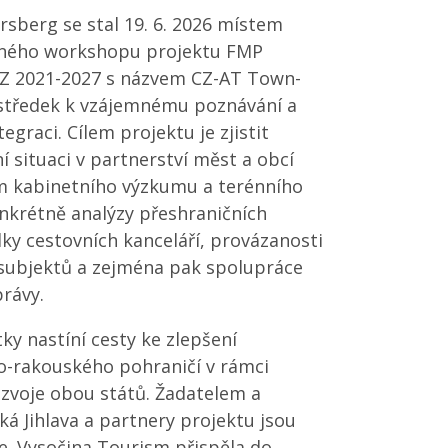
sberg se stal 19. 6. 2026 místem
čného workshopu projektu FMP
Z 2021-2027 s názvem CZ-AT Town-
středek k vzájemnému poznávání a
egraci. Cílem projektu je zjistit
í situaci v partnerství měst a obcí
m kabinetního výzkumu a terénního
onkrétně analýzy přeshraničních
ky cestovních kanceláří, provázanosti
subjektů a zejména pak spolupráce
rávy.
ky nastíní cesty ke zlepšení
o-rakouského pohraničí v rámci
ozvoje obou států. Žadatelem a
á Jihlava a partnery projektu jsou
. Vysočina Tourism přispěla do