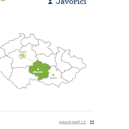
Vytvořil XART.CZ