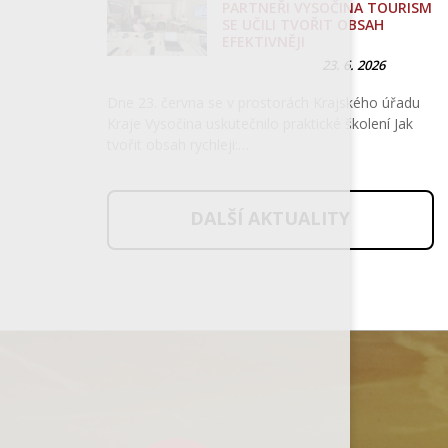
PARTNEŘI VYSOČINA TOURISM
SE UČILI TVOŘIT OBSAH
EFEKTIVNĚJI
23. 6. 2026
Dne 23. června se v prostorách Krajského úřadu
Kraje Vysočina uskutečnilo praktické školení Jak
tvořit obsah rychleji:…
DALŠÍ AKTUALITY