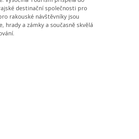
jské destinační společnosti pro
pro rakouské návštěvníky jsou
e, hrady a zámky a současně skvělá
ování.