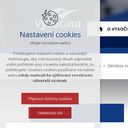
Hlavní
O VYSOČ
Nastavení cookies
Vítejte na našem webu!
menu
ÚVOD
Potřebujeme nastavit cookies a související
technologie, aby zobrazovaný obsah odpovídal
vašim potřebám a vy na webu nalezli přesně to, co
K
Marketing
Téma roku
Venkov n
potřebujete. Soubory cookies používané na našem
d
webu
nikdy neslouží ke zjišťování totožnosti
e
uživatelů stránek
.
s
e
Přijmout všechny cookies
n
a
MARKETING
c
Odmítnout vše
h
á