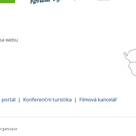
pa webu
nu
atí
 portál
Konferenční turistika
Filmová kancelář
rganizace