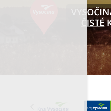
VYSOČINA
ČISTÉ
K
Organizace