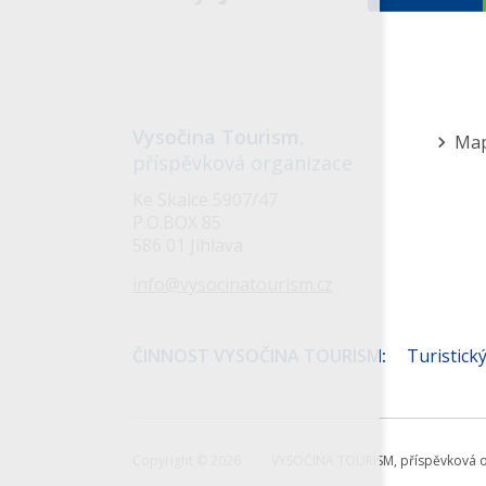
Vysočina Tourism,
Ma
příspěvková organizace
Me
Ke Skalce 5907/47
v
P.O.BOX 85
586 01 Jihlava
záp
info@vysocinatourism.cz
ČINNOST VYSOČINA TOURISM:
Turistický
Copyright © 2026
VYSOČINA TOURISM, příspěvková o