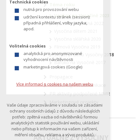
Technická cookies
Téma roku
z
nutná pro provozování webu
í
Venkov na Vysočině 2023
udržení kontextu stránek (session):
t
případná přihlášení, volby jazyka,
Vysočina jedinečná 2022
e
apod.
Vysočina dětem 2021
Vysočina sklářská 2020
Volitelná cookies
Filmová Vysočina 2019
analytická pro anonymizované
Sto let příběhů Vysočiny 2018
vyhodnocení návštěvnosti
Baroko na Vysočině 2017
marketingová cookies (Google)
Propagace
Více informací o cookies na našem webu
Monitoring PR komunikace
PR aktivity podpořené MMR
Marketingové projekty
Vaše údaje zpracováváme v souladu se zásadami
ochrany osobních údajů z důvodu následujících
potřeb: zpětná vazba od návštěvníků formou
analytických statistik používání webu, ukládání
nebo přístup k informacím na vašem zařízení,
měření obsahu, reklama a vývoj produktů.
AKTUÁLNĚ Z VYSOČINY