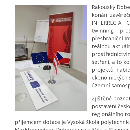
Rakouský Dober
konání závěre
INTERREG AT-C
twinning – pro
přeshraniční int
reálnou aktuáln
prostřednictví
šetření, a to k
projektů, nabíd
ekonomických 
územní samosp
Zjištěné poznat
postavení česk
regionálního r
příjemcem dotace je Vysoká škola polytechnick
Marktgemeinde Dobersberg a Město Slavonice