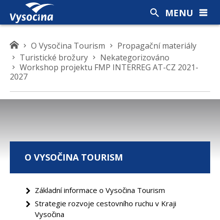
MENU
K
O Vysočina Tourism
Propagační materiály
d
Turistické brožury
Nekategorizováno
Workshop projektu FMP INTERREG AT-CZ 2021-
e
2027
s
e
n
a
c
h
á
O VYSOČINA TOURISM
z
í
t
Základní informace o Vysočina Tourism
e
Strategie rozvoje cestovního ruchu v Kraji
Vysočina