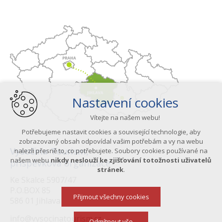
Nastavení cookies
Vítejte na našem webu!
Potřebujeme nastavit cookies a související technologie, aby
zobrazovaný obsah odpovídal vašim potřebám a vy na webu
Vysočina Tourism,
nalezli přesně to, co potřebujete. Soubory cookies používané na
našem webu
nikdy neslouží ke zjišťování totožnosti uživatelů
příspěvková organizace
stránek
.
Ke Skalce 5907/47
P.O.BOX 85
Přijmout všechny cookies
586 01 Jihlava
info@vysocinatourism.cz
Odmítnout vše